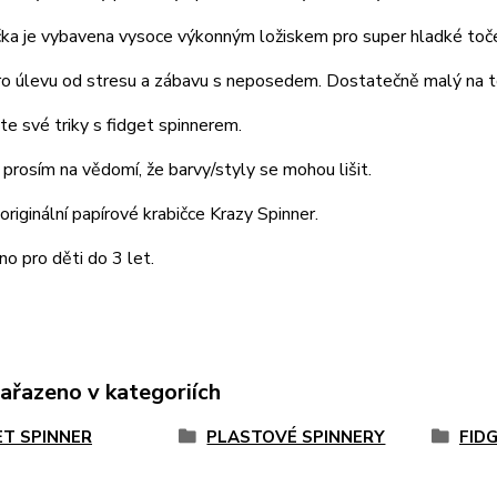
ka je vybavena vysoce výkonným ložiskem pro super hladké toče
o úlevu od stresu a zábavu s neposedem. Dostatečně malý na to
e své triky s fidget spinnerem.
rosím na vědomí, že barvy/styly se mohou lišit.
originální papírové krabičce Krazy Spinner.
no pro děti do 3 let.
zařazeno v kategoriích
ET SPINNER
PLASTOVÉ SPINNERY
FID