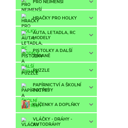
PRO NEJMENŠÍ
HRAČKY PRO HOLKY
AUTA, LETADLA, RC
MODELY
PISTOLKY A DALŠÍ
ZBRANĚ
PUZZLE
PAPÍRNICTVÍ A ŠKOLNÍ
POTŘEBY
KLÍČENKY A DOPLŇKY
VLÁČKY - DRÁHY -
AUTODRÁHY