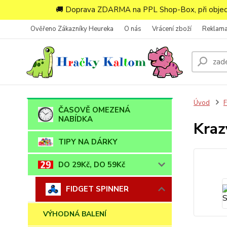
🚚 Doprava ZDARMA na PPL Shop-Box, při objedn
Ověřeno Zákazníky Heureka
O nás
Vrácení zboží
Reklam
Úvod
ČASOVĚ OMEZENÁ
NABÍDKA
Kraz
TIPY NA DÁRKY
DO 29Kč, DO 59Kč
FIDGET SPINNER
VÝHODNÁ BALENÍ