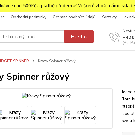
ávce nad 500Kč a platbě předem.✅ Veškeré zboží máme skladem
ace
Obchodní podmínky
Ochrana osobních údajů
Kontakty
Jak na
Nevíte
Hledat
+420
(Po-Pá,
FIDGET SPINNER
Krazy Spinner růžový
y Spinner růžový
Jednol
Tato h
hladké
Dostat
své tri