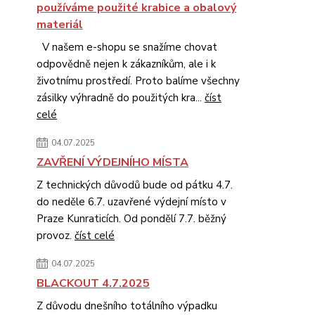
používáme použité krabice a obalový
materiál
V našem e-shopu se snažíme chovat
odpovědně nejen k zákazníkům, ale i k
životnímu prostředí. Proto balíme všechny
zásilky výhradně do použitých kra...
číst
celé
04.07.2025
ZAVŘENÍ VÝDEJNÍHO MÍSTA
Z technických důvodů bude od pátku 4.7.
do neděle 6.7. uzavřené výdejní místo v
Praze Kunraticích. Od pondělí 7.7. běžný
provoz.
číst celé
04.07.2025
BLACKOUT 4.7.2025
Z důvodu dnešního totálního výpadku