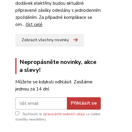
dodávek elektřiny budou aktuálně
připravené zásilky odeslány s jednodenním
zpožděním. Za případné komplikace se
om...
číst celé
Zobrazit všechny novinky
Nepropásněte novinky, akce
a slevy!
Můžete se kdykoli odhlásit. Zasíláme
jednou za 14 dní.
Přihlásit se
Souhlasím se
zpracováním osobních údajů
za účelem
rozesílky newsletteru.