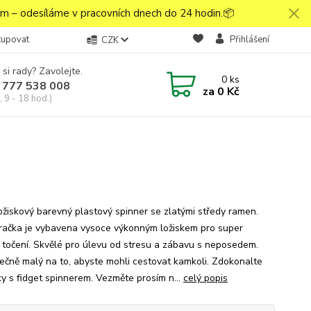
 – odesíláme v pracovních dnech do 24 hodin.📦
kupovat
Přihlášení
CZK
 si rady? Zavolejte.
0
ks
 777 538 008
za
0 Kč
 9 - 18 hod.)
ožiskový barevný plastový spinner se zlatými středy ramen.
račka je vybavena vysoce výkonným ložiskem pro super
 točení. Skvělé pro úlevu od stresu a zábavu s neposedem.
ečně malý na to, abyste mohli cestovat kamkoli. Zdokonalte
ky s fidget spinnerem. Vezměte prosím n...
celý popis