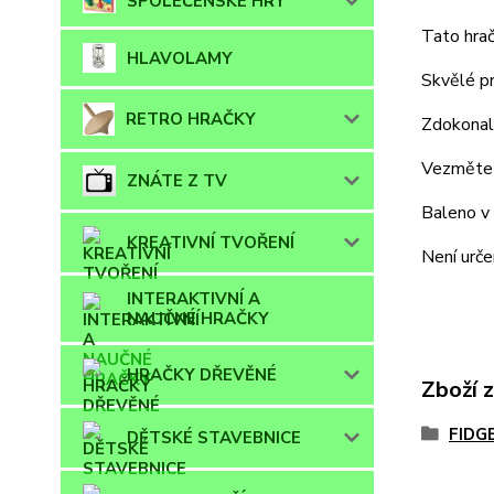
SPOLEČENSKÉ HRY
Tato hrač
HLAVOLAMY
Skvělé pr
RETRO HRAČKY
Zdokonalt
Vezměte p
ZNÁTE Z TV
Baleno v 
KREATIVNÍ TVOŘENÍ
Není urče
INTERAKTIVNÍ A
NAUČNÉ HRAČKY
HRAČKY DŘEVĚNÉ
Zboží 
FIDG
DĚTSKÉ STAVEBNICE