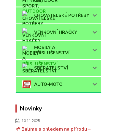
OUTDOOR
CHOVATELSKÉ POTŘEBY
VENKOVNÍ HRAČKY
MOBILY A
PŘÍSLUŠENSTVÍ
SBĚRATELSTVÍ
AUTO-MOTO
Novinky
10.11.2025
🌱 Balíme s ohledem na přírodu –