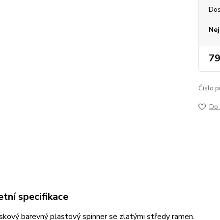
Dos
Nej
79
Číslo p
Do 
tní specifikace
skový barevný plastový spinner se zlatými středy ramen.