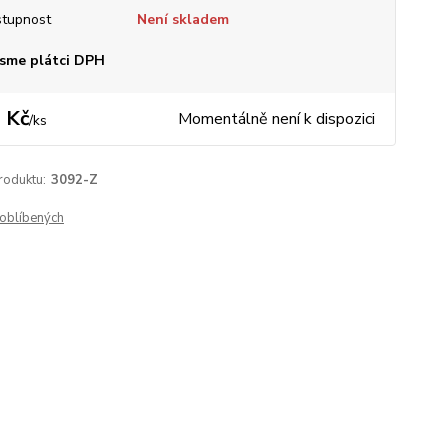
tupnost
Není skladem
sme plátci DPH
 Kč
Momentálně není k dispozici
/
ks
roduktu:
3092-Z
oblíbených