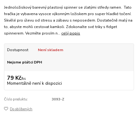
Jednoložiskový barevný plastový spinner se zlatými středy ramen. Tato
hračka je vybavena vysoce výkonným ložiskem pro super hladké točení.
Skvělé pro úlevu od stresu a zábavu s neposedem. Dostatečně malý na
to, abyste mohli cestovat kamkoli. Zdokonalte své triky s fidget
spinnerem. Vezměte prosím n...
celý popis
Dostupnost
Není skladem
Nejsme plátci DPH
79 Kč
/
ks
Momentálně není k dispozici
Číslo produktu:
3093-Z
Do oblíbených