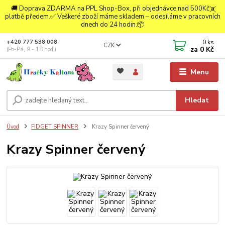
🚚 Doprava ZDARMA na PPL Shop-Box, při objednávce nad 500Kč a
platbě předem.✅ Veškeré zboží máme skladem – odesíláme v pracovních
dnech do 24 hodin.📦
0
ks
+420 777 538 008
CZK
za
0 Kč
(Po-Pá, 9 - 18 hod.)
Menu
Hledat
Úvod
FIDGET SPINNER
Krazy Spinner červený
Krazy Spinner červený