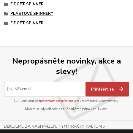
FIDGET SPINNER
PLASTOVÉ SPINNERY
FIDGET SPINNER
Nepropásněte novinky, akce a
slevy!
Přihlásit se
Souhlasím se
zpracováním osobních údajů
za účelem rozesílky newsletteru.
Můžete se kdykoli odhlásit. Zasíláme jednou za 14 dní.
DĚKUJEME ZA VAŠÍ PŘÍZEŇ, TÝM HRAČKY KALTOM .-)