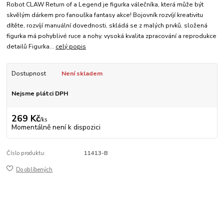
Robot CLAW Return of a Legend je figurka válečníka, která může být
skvělým dárkem pro fanouška fantasy akce! Bojovník rozvíjí kreativitu
dítěte, rozvíjí manuální dovednosti, skládá se z malých prvků, složená
figurka má pohyblivé ruce a nohy. vysoká kvalita zpracování a reprodukce
detailů Figurka...
celý popis
Dostupnost
Není skladem
Nejsme plátci DPH
269 Kč
/
ks
Momentálně není k dispozici
Číslo produktu:
11413-B
Do oblíbených