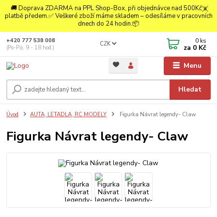
🚚 Doprava ZDARMA na PPL Shop-Box, při objednávce nad 500Kč a
platbě předem.✅ Veškeré zboží máme skladem – odesíláme v pracovních
dnech do 24 hodin.📦
0
ks
+420 777 538 008
CZK
za
0 Kč
(Po-Pá, 9 - 18 hod.)
Menu
Hledat
Úvod
AUTA, LETADLA, RC MODELY
Figurka Návrat legendy- Claw
Figurka Návrat legendy- Claw