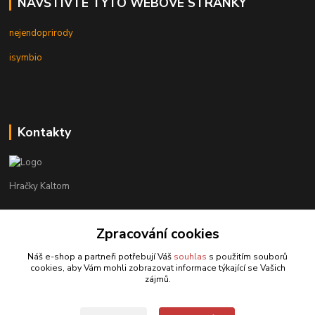
NAVŠTIVTE TYTO WEBOVÉ STRÁNKY
nejendoprirody
isymbio
Kontakty
Hračky Kaltom
Hračky Kaltom
Zpracování cookies
+420 777 538 008
(Po-Pá, 9 - 18 hod.)
Náš e-shop a partneři potřebují Váš
souhlas
s použitím souborů
cookies, aby Vám mohli zobrazovat informace týkající se Vašich
hrackykaltom@gmail.com
zájmů.