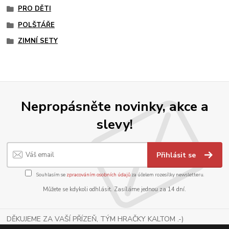
PRO DĚTI
POLŠTÁŘE
ZIMNÍ SETY
Nepropásněte novinky, akce a
slevy!
Přihlásit se
Souhlasím se
zpracováním osobních údajů
za účelem rozesílky newsletteru.
Můžete se kdykoli odhlásit. Zasíláme jednou za 14 dní.
DĚKUJEME ZA VAŠÍ PŘÍZEŇ, TÝM HRAČKY KALTOM .-)