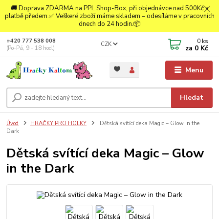
🚚 Doprava ZDARMA na PPL Shop-Box, při objednávce nad 500Kč a
platbě předem.✅ Veškeré zboží máme skladem – odesíláme v pracovních
dnech do 24 hodin.📦
0
ks
+420 777 538 008
CZK
za
0 Kč
(Po-Pá, 9 - 18 hod.)
Menu
Hledat
Úvod
HRAČKY PRO HOLKY
Dětská svítící deka Magic – Glow in the
Dark
Dětská svítící deka Magic – Glow
in the Dark