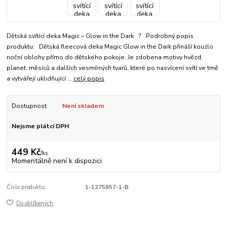
Dětská svítící deka Magic – Glow in the Dark ? Podrobný popis
produktu: Dětská fleecová deka Magic Glow in the Dark přináší kouzlo
noční oblohy přímo do dětského pokoje. Je zdobena motivy hvězd,
planet, měsíců a dalších vesmírných tvarů, které po nasvícení svítí ve tmě
a vytvářejí uklidňující ...
celý popis
Dostupnost
Není skladem
Nejsme plátci DPH
449 Kč
/
ks
Momentálně není k dispozici
Číslo produktu:
1-1275857-1-B
Do oblíbených