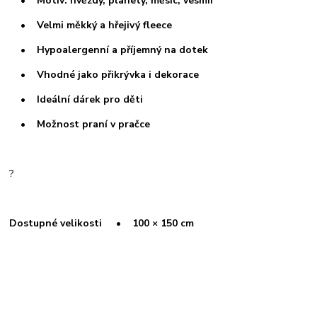
• Motiv: hvězdy, planety, měsíc, vesmír
• Velmi měkký a hřejivý fleece
• Hypoalergenní a příjemný na dotek
• Vhodné jako přikrývka i dekorace
• Ideální dárek pro děti
• Možnost praní v pračce
?
Dostupné velikosti
• 100 × 150 cm