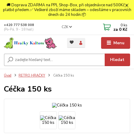
🚚 Doprava ZDARMA na PPL Shop-Box, při objednávce nad 500Kč a
platbě předem.✅ Veškeré zboží máme skladem – odesíláme v pracovních
dnech do 24 hodin.📦
0
ks
+420 777 538 008
CZK
za
0 Kč
(Po-Pá, 9 - 18 hod.)
Menu
Hledat
Úvod
RETRO HRAČKY
Céčka 150 ks
Céčka 150 ks