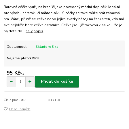
Barevná céčka využij na hraní či jako povedený módní doplněk. Ideální
pro výrobu náramku či náhrdelníku. S céčky se také může hrát zábavná
hra „čára“, při níž se céčka nebo jejich svazky házejí na čáru a ten, kdo má
své nejblíže bere céčka ostatních. Céčka jsou již takovou klasikou, že je
najdete do...
celý popis
Dostupnost
Skladem 5 ks
Nejsme plátci DPH
95 Kč
/
ks
Přidat do košíku
Číslo produktu:
8171-B
Do oblíbených