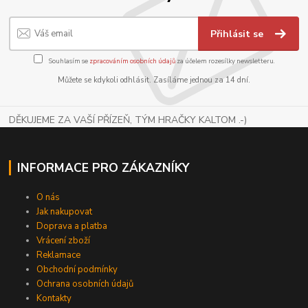
Přihlásit se
Souhlasím se
zpracováním osobních údajů
za účelem rozesílky newsletteru.
Můžete se kdykoli odhlásit. Zasíláme jednou za 14 dní.
DĚKUJEME ZA VAŠÍ PŘÍZEŇ, TÝM HRAČKY KALTOM .-)
INFORMACE PRO ZÁKAZNÍKY
O nás
Jak nakupovat
Doprava a platba
Vrácení zboží
Reklamace
Obchodní podmínky
Ochrana osobních údajů
Kontakty