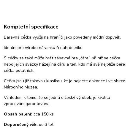
Kompletní specifikace
Barevná céčka využij na hraní či jako povedený módní doplněk.
Ideální pro výrobu náramku či náhrdelníku.
S céčky se také může hrát zábavná hra „čára“, při níž se céčka
nebo jejich svazky házejí na čáru a ten, kdo má své nejblíže bere
céčka ostatních.
Céčka jsou již takovou klasikou, že je najdete dokonce i ve sbírce
Národního Muzea.
Vzhledem k tomu, že se jedná o český výrobek, je kvalita
zpracování garantována.
Obsah balení:
cca 150 ks
Doporučený věk:
od 3 let