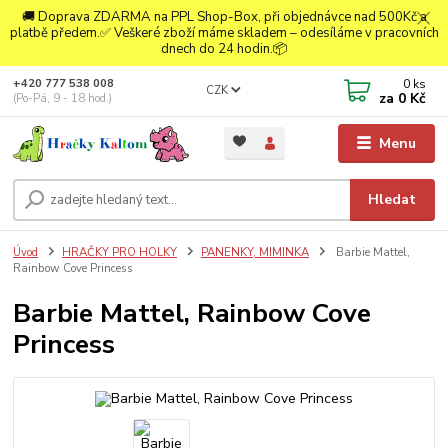
🚚 Doprava ZDARMA na PPL Shop-Box, při objednávce nad 500Kč a
platbě předem.✅ Veškeré zboží máme skladem – odesíláme v pracovních
dnech do 24 hodin.📦
0
ks
+420 777 538 008
CZK
za
0 Kč
(Po-Pá, 9 - 18 hod.)
Menu
Hledat
Úvod
HRAČKY PRO HOLKY
PANENKY, MIMINKA
Barbie Mattel,
Rainbow Cove Princess
Barbie Mattel, Rainbow Cove
Princess