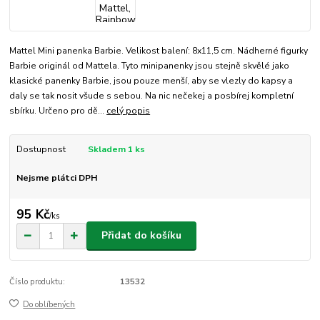
Mattel Mini panenka Barbie. Velikost balení: 8x11,5 cm. Nádherné figurky
Barbie originál od Mattela. Tyto minipanenky jsou stejně skvělé jako
klasické panenky Barbie, jsou pouze menší, aby se vlezly do kapsy a
daly se tak nosit všude s sebou. Na nic nečekej a posbírej kompletní
sbírku. Určeno pro dě...
celý popis
Dostupnost
Skladem 1 ks
Nejsme plátci DPH
95 Kč
/
ks
Přidat do košíku
Číslo produktu:
13532
Do oblíbených