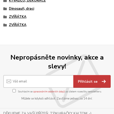
KYVADLO, DEKORACE
Dinosauři, draci
ZVÍŘÁTKA
ZVÍŘÁTKA
Nepropásněte novinky, akce a
slevy!
Přihlásit se
Souhlasím se
zpracováním osobních údajů
za účelem rozesílky newsletteru.
Můžete se kdykoli odhlásit. Zasíláme jednou za 14 dní.
DĚKUJEME ZA VAŠÍ PŘÍZEŇ, TÝM HRAČKY KALTOM .-)