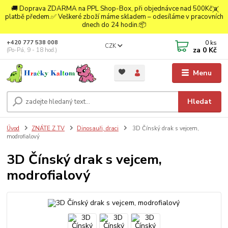
🚚 Doprava ZDARMA na PPL Shop-Box, při objednávce nad 500Kč a
platbě předem.✅ Veškeré zboží máme skladem – odesíláme v pracovních
dnech do 24 hodin.📦
0
ks
+420 777 538 008
CZK
za
0 Kč
(Po-Pá, 9 - 18 hod.)
Menu
Hledat
Úvod
ZNÁTE Z TV
Dinosauři, draci
3D Čínský drak s vejcem,
modrofialový
3D Čínský drak s vejcem,
modrofialový