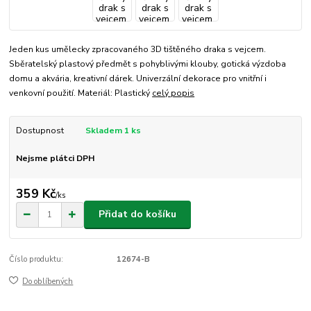
Jeden kus umělecky zpracovaného 3D tištěného draka s vejcem.
Sběratelský plastový předmět s pohyblivými klouby, gotická výzdoba
domu a akvária, kreativní dárek. Univerzální dekorace pro vnitřní i
venkovní použití. Materiál: Plastický
celý popis
Dostupnost
Skladem 1 ks
Nejsme plátci DPH
359 Kč
/
ks
Přidat do košíku
Číslo produktu:
12674-B
Do oblíbených