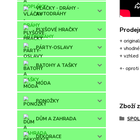
VLÁČKY - DRÁHY -
AUTODRÁHY
Prodej
PLYŠOVÉ HRAČKY
+ original
PÁRTY-OSLAVY
+ vhodné 
+ vzhled
BATOHY A TAŠKY
+- oproti
MÓDA
PONOŽKY
Zboží 
SPOL
DŮM A ZAHRADA
DEKORACE