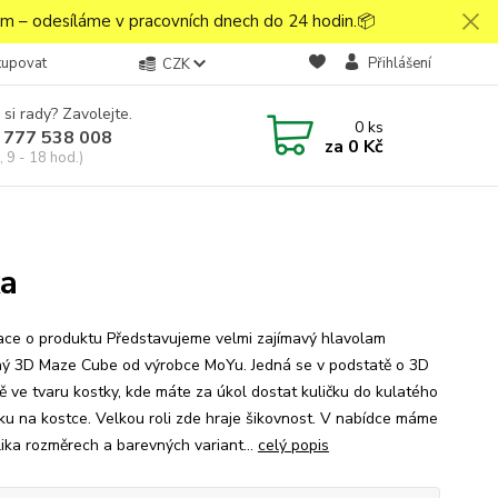
 – odesíláme v pracovních dnech do 24 hodin.📦
kupovat
Přihlášení
CZK
 si rady? Zavolejte.
0
ks
 777 538 008
za
0 Kč
 9 - 18 hod.)
ka
ace o produktu Představujeme velmi zajímavý hlavolam
ý 3D Maze Cube od výrobce MoYu. Jedná se v podstatě o 3D
tě ve tvaru kostky, kde máte za úkol dostat kuličku do kulatého
ku na kostce. Velkou roli zde hraje šikovnost. V nabídce máme
lika rozměrech a barevných variant...
celý popis