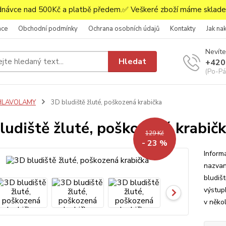
ávce nad 500Kč a platbě předem.✅ Veškeré zboží máme skladem
ace
Obchodní podmínky
Ochrana osobních údajů
Kontakty
Jak na
Nevíte
Hledat
+420
(Po-Pá,
HLAVOLAMY
3D bludiště žluté, poškozená krabička
ludiště žluté, poškozená krabič
129 Kč
- 23 %
Inform
nazvan
bludiš
výstup
v něko