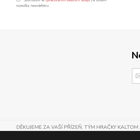
Souhlasím se
zpracováním osobních údajů
za účelem
rozesílky newsletteru.
N
DĚKUJEME ZA VAŠÍ PŘÍZEŇ, TÝM HRAČKY KALTOM .