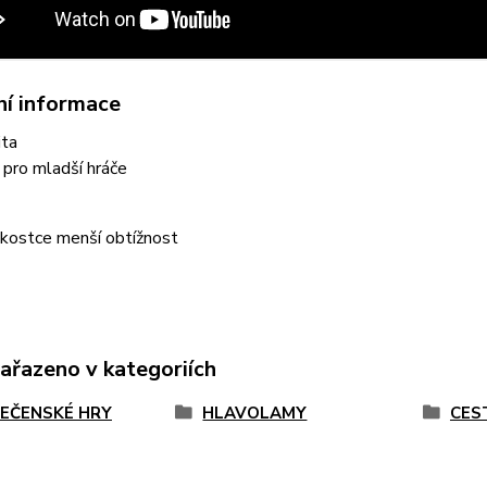
ní informace
ita
pro mladší hráče
 kostce menší obtížnost
zařazeno v kategoriích
EČENSKÉ HRY
HLAVOLAMY
CES