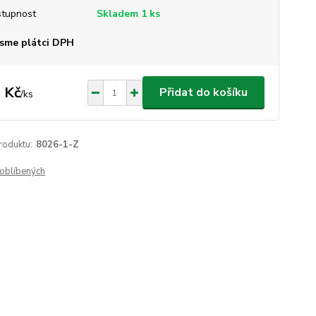
tupnost
Skladem 1 ks
sme plátci DPH
 Kč
Přidat do košíku
/
ks
roduktu:
8026-1-Z
oblíbených