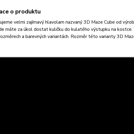
ace o produktu
ujeme velmi zajímavý hlavolam nazvaný 3D Maze Cube od výrobc
de máte za úkol dostat kuličku do kulatého výstupku na kostce. 
rozměrech a barevných variantách. Rozměr této varianty 3D Maz