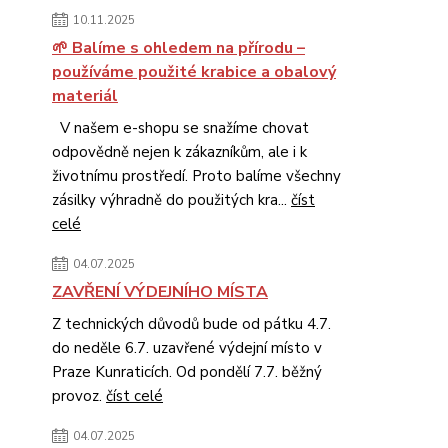
10.11.2025
🌱 Balíme s ohledem na přírodu –
používáme použité krabice a obalový
materiál
V našem e-shopu se snažíme chovat
odpovědně nejen k zákazníkům, ale i k
životnímu prostředí. Proto balíme všechny
zásilky výhradně do použitých kra...
číst
celé
04.07.2025
ZAVŘENÍ VÝDEJNÍHO MÍSTA
Z technických důvodů bude od pátku 4.7.
do neděle 6.7. uzavřené výdejní místo v
Praze Kunraticích. Od pondělí 7.7. běžný
provoz.
číst celé
04.07.2025