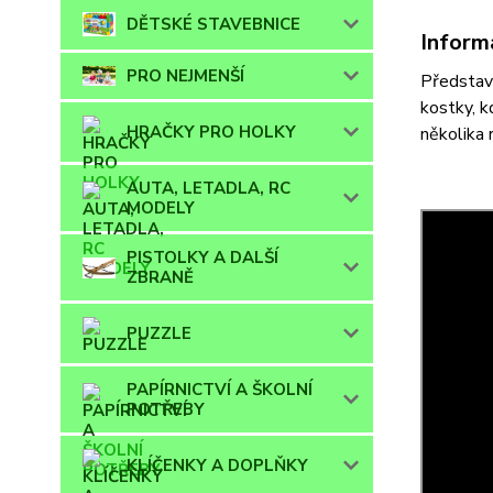
DĚTSKÉ STAVEBNICE
Inform
PRO NEJMENŠÍ
Představ
kostky, k
HRAČKY PRO HOLKY
několika 
AUTA, LETADLA, RC
MODELY
PISTOLKY A DALŠÍ
ZBRANĚ
PUZZLE
PAPÍRNICTVÍ A ŠKOLNÍ
POTŘEBY
KLÍČENKY A DOPLŇKY