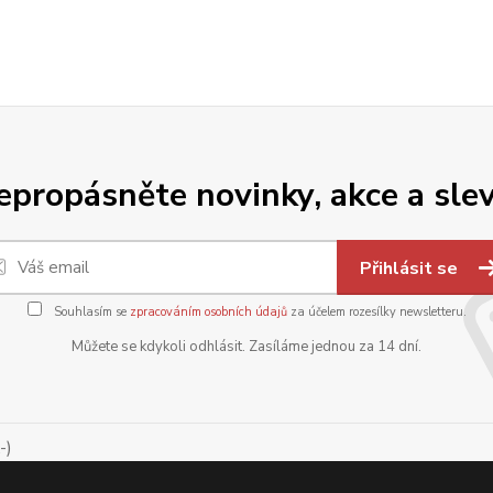
epropásněte novinky, akce a slev
Přihlásit se
Souhlasím se
zpracováním osobních údajů
za účelem rozesílky newsletteru.
Můžete se kdykoli odhlásit. Zasíláme jednou za 14 dní.
-)