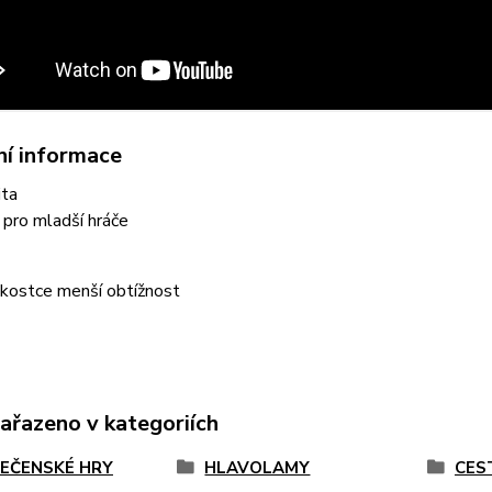
ní informace
ita
pro mladší hráče
 kostce menší obtížnost
zařazeno v kategoriích
EČENSKÉ HRY
HLAVOLAMY
CES