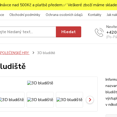
ávce nad 500Kč a platbě předem.✅ Veškeré zboží máme skladem
ace
Obchodní podmínky
Ochrana osobních údajů
Kontakty
Jak na
Nevíte
Hledat
+420
(Po-Pá,
SPOLEČENSKÉ HRY
3D bludiště
ludiště
Inform
nazvan
bludiš
výstup
v něko