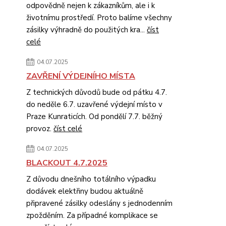
odpovědně nejen k zákazníkům, ale i k
životnímu prostředí. Proto balíme všechny
zásilky výhradně do použitých kra...
číst
celé
04.07.2025
ZAVŘENÍ VÝDEJNÍHO MÍSTA
Z technických důvodů bude od pátku 4.7.
do neděle 6.7. uzavřené výdejní místo v
Praze Kunraticích. Od pondělí 7.7. běžný
provoz.
číst celé
04.07.2025
BLACKOUT 4.7.2025
Z důvodu dnešního totálního výpadku
dodávek elektřiny budou aktuálně
připravené zásilky odeslány s jednodenním
zpožděním. Za případné komplikace se