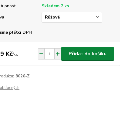
tupnost
Skladem 2 ks
va
sme plátci DPH
9 Kč
Přidat do košíku
/
ks
roduktu:
8026-Z
oblíbených