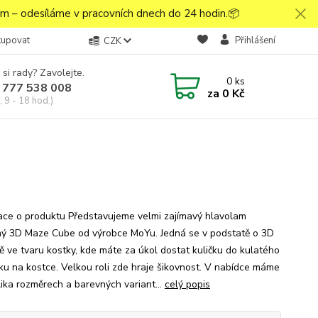
 – odesíláme v pracovních dnech do 24 hodin.📦
kupovat
Přihlášení
CZK
 si rady? Zavolejte.
0
ks
 777 538 008
za
0 Kč
 9 - 18 hod.)
ace o produktu Představujeme velmi zajímavý hlavolam
ý 3D Maze Cube od výrobce MoYu. Jedná se v podstatě o 3D
tě ve tvaru kostky, kde máte za úkol dostat kuličku do kulatého
ku na kostce. Velkou roli zde hraje šikovnost. V nabídce máme
lika rozměrech a barevných variant...
celý popis