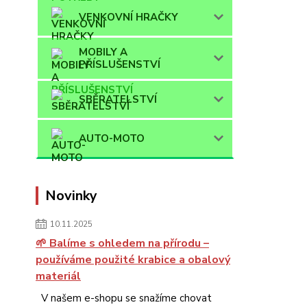
VENKOVNÍ HRAČKY
MOBILY A
PŘÍSLUŠENSTVÍ
SBĚRATELSTVÍ
AUTO-MOTO
Novinky
10.11.2025
🌱 Balíme s ohledem na přírodu –
používáme použité krabice a obalový
materiál
V našem e-shopu se snažíme chovat