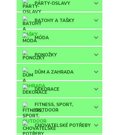
PÁRTY-OSLAVY
BATOHY A TAŠKY
MÓDA
PONOŽKY
DŮM A ZAHRADA
DEKORACE
FITNESS, SPORT,
OUTDOOR
CHOVATELSKÉ POTŘEBY