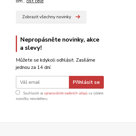
om...
číst celé
Zobrazit všechny novinky
Nepropásněte novinky, akce
a slevy!
Můžete se kdykoli odhlásit. Zasíláme
jednou za 14 dní.
Přihlásit se
Souhlasím se
zpracováním osobních údajů
za účelem
rozesílky newsletteru.