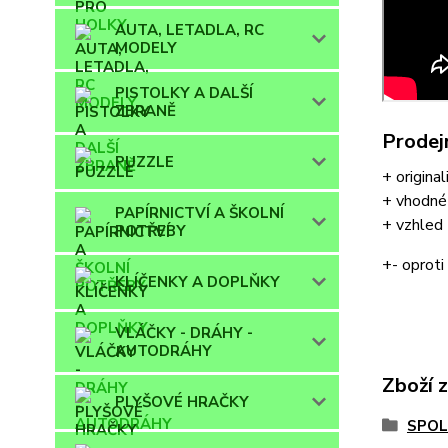
AUTA, LETADLA, RC
MODELY
PISTOLKY A DALŠÍ
ZBRANĚ
Prodej
PUZZLE
+ original
+ vhodné 
PAPÍRNICTVÍ A ŠKOLNÍ
+ vzhled
POTŘEBY
+- oproti
KLÍČENKY A DOPLŇKY
VLÁČKY - DRÁHY -
AUTODRÁHY
Zboží 
PLYŠOVÉ HRAČKY
SPOL