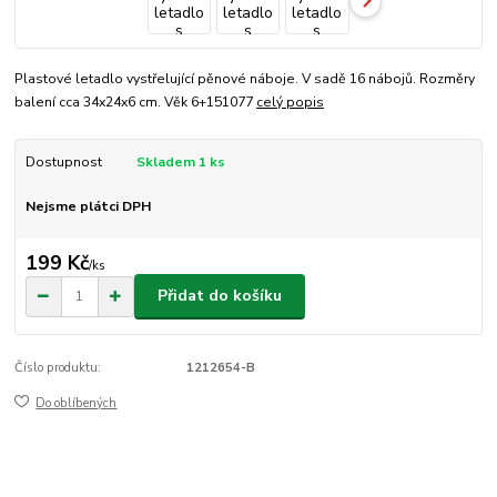
Plastové letadlo vystřelující pěnové náboje. V sadě 16 nábojů. Rozměry
balení cca 34x24x6 cm. Věk 6+151077
celý popis
Dostupnost
Skladem 1 ks
Nejsme plátci DPH
199 Kč
/
ks
Přidat do košíku
Číslo produktu:
1212654-B
Do oblíbených