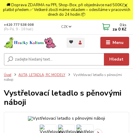
🚚 Doprava ZDARMA na PPL Shop-Box, při objednávce nad 500Kč a
platbě předem.✅ Veškeré zboží máme skladem – odesíláme v pracovních
dnech do 24 hodin.📦
0
ks
+420 777 538 008
CZK
za
0 Kč
(Po-Pá, 9 - 18 hod.)
Menu
Hledat
Úvod
AUTA, LETADLA, RC MODELY
Vystřelovací letadlo s pěnovými
náboji
Vystřelovací letadlo s pěnovými
náboji