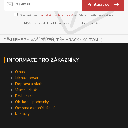
Přihlásit se
Souhlasím se
zpracováním osobních údajů
za účelem rozesílky newsletteru.
Můžete se kdykoli odhlásit. Zasíláme jednou za 14 dní.
DĚKUJEME ZA VAŠÍ PŘÍZEŇ, TÝM HRAČKY KALTOM .-)
INFORMACE PRO ZÁKAZNÍKY
O nás
Jak nakupovat
Doprava a platba
Vrácení zboží
Reklamace
Obchodní podmínky
Ochrana osobních údajů
Kontakty