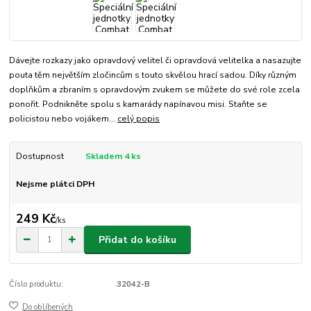
Dávejte rozkazy jako opravdový velitel či opravdová velitelka a nasazujte
pouta těm největším zločincům s touto skvělou hrací sadou. Díky různým
doplňkům a zbraním s opravdovým zvukem se můžete do své role zcela
ponořit. Podnikněte spolu s kamarády napínavou misi. Staňte se
policistou nebo vojákem...
celý popis
Dostupnost
Skladem 4 ks
Nejsme plátci DPH
249 Kč
/
ks
Přidat do košíku
Číslo produktu:
32042-B
Do oblíbených