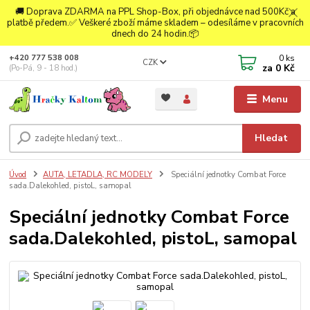
🚚 Doprava ZDARMA na PPL Shop-Box, při objednávce nad 500Kč a
platbě předem.✅ Veškeré zboží máme skladem – odesíláme v pracovních
dnech do 24 hodin.📦
0
ks
+420 777 538 008
CZK
za
0 Kč
(Po-Pá, 9 - 18 hod.)
Menu
Hledat
Úvod
AUTA, LETADLA, RC MODELY
Speciální jednotky Combat Force
sada.Dalekohled, pistoL, samopal
Speciální jednotky Combat Force
sada.Dalekohled, pistoL, samopal