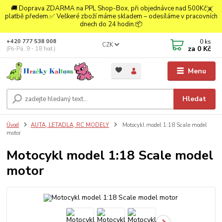
🚚 Doprava ZDARMA na PPL Shop-Box, při objednávce nad 500Kč a
platbě předem.✅ Veškeré zboží máme skladem – odesíláme v pracovních
dnech do 24 hodin.📦
0
ks
+420 777 538 008
CZK
za
0 Kč
(Po-Pá, 9 - 18 hod.)
Menu
Hledat
Úvod
AUTA, LETADLA, RC MODELY
Motocykl model 1:18 Scale model
motor
Motocykl model 1:18 Scale model
motor