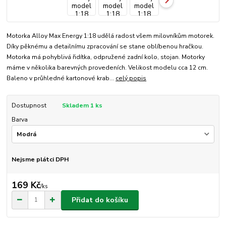
Motorka Alloy Max Energy 1:18 udělá radost všem milovníkům motorek.
Díky pěknému a detailnímu zpracování se stane oblíbenou hračkou.
Motorka má pohyblivá řidítka, odpružené zadní kolo, stojan. Motorky
máme v několika barevných provedeních. Velikost modelu cca 12 cm.
Baleno v průhledné kartonové krab...
celý popis
Dostupnost
Skladem 1 ks
Barva
Nejsme plátci DPH
169 Kč
/
ks
Přidat do košíku