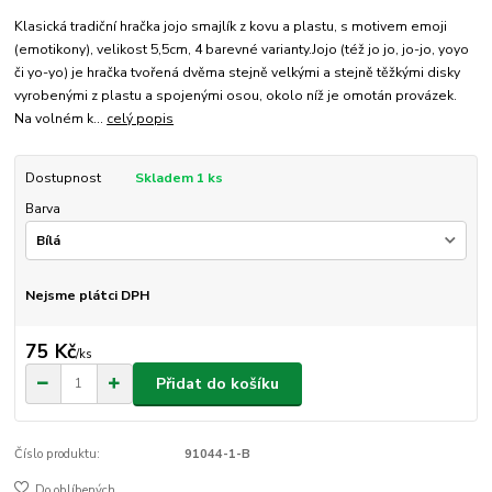
Klasická tradiční hračka jojo smajlík z kovu a plastu, s motivem emoji
(emotikony), velikost 5,5cm, 4 barevné varianty.Jojo (též jo jo, jo-jo, yoyo
či yo-yo) je hračka tvořená dvěma stejně velkými a stejně těžkými disky
vyrobenými z plastu a spojenými osou, okolo níž je omotán provázek.
Na volném k...
celý popis
Dostupnost
Skladem 1 ks
Barva
Nejsme plátci DPH
75 Kč
/
ks
Přidat do košíku
Číslo produktu:
91044-1-B
Do oblíbených