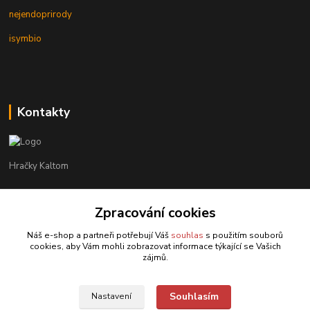
nejendoprirody
isymbio
Kontakty
Hračky Kaltom
Hračky Kaltom
+420 777 538 008
Zpracování cookies
(Po-Pá, 9 - 18 hod.)
Náš e-shop a partneři potřebují Váš
souhlas
s použitím souborů
cookies, aby Vám mohli zobrazovat informace týkající se Vašich
hrackykaltom@gmail.com
zájmů.
Souhlasím
Nastavení