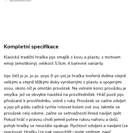
Kompletní specifikace
Klasická tradiční hračka jojo smajlík z kovu a plastu, s motivem
emoji (emotikony), velikost 5,5cm, 4 barevné varianty.
Jojo (též jo jo, jo-jo, yoyo či yo-yo) je hračka tvořená dvěma stejně
velkými a stejně těžkými disky vyrobenými z plastu a spojenými
osou, okolo níž je omotán provázek. Na volném konci provázku je
smyčka, jež se obvykle navléká na prostředníček. Hráč pustí jojo,
přivázané k prostředníku, volně z ruky. Provázek se začne odvíjet
a jojo při pádu začíná rychle rotovat kolem své osy. Jakmile se
provázek celý odvine, začne se setrvačností ihned navíjet zpět.
Pokud hráč v pravou chvíli jemně pohne rukou nahoru a dolů,
pohyb hračky se neustále opakuje. Rychlost odvíjení a navíjení lze
regulovat. Hračku lze pak vypouštět i jiným směrem, např.