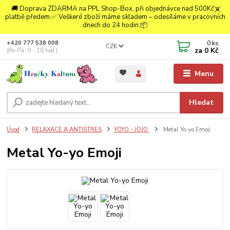
🚚 Doprava ZDARMA na PPL Shop-Box, při objednávce nad 500Kč a
platbě předem.✅ Veškeré zboží máme skladem – odesíláme v pracovních
dnech do 24 hodin.📦
0
ks
+420 777 538 008
CZK
za
0 Kč
(Po-Pá, 9 - 18 hod.)
Menu
Hledat
Úvod
RELAXACE A ANTISTRES
YOYO - JOJO
Metal Yo-yo Emoji
Metal Yo-yo Emoji