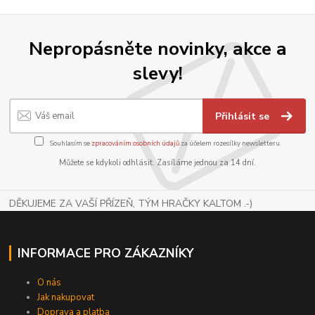
Nepropásněte novinky, akce a
slevy!
Přihlásit se
Souhlasím se
zpracováním osobních údajů
za účelem rozesílky newsletteru.
Můžete se kdykoli odhlásit. Zasíláme jednou za 14 dní.
DĚKUJEME ZA VAŠÍ PŘÍZEŇ, TÝM HRAČKY KALTOM .-)
INFORMACE PRO ZÁKAZNÍKY
O nás
Jak nakupovat
Doprava a platba