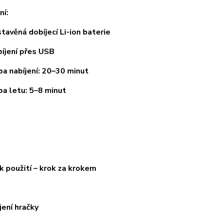
ní:
věná dobíjecí Li-ion baterie
ení přes USB
nabíjení: 20–30 minut
letu: 5–8 minut
k použití – krok za krokem
jení hračky