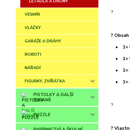
LETADLA A DRONY
?
VESMÍR
VLÁČKY
? Obsah 
GARÁŽE A DRÁHY
• 1× lé
ROBOTI
• 1× US
NÁŘADÍ
• 1× oc
FIGURKY, ZVÍŘÁTKA
• 1× s
PISTOLKY A DALŠÍ
ZBRANĚ
?
PUZZLE
? Vlastn
PAPÍRNICTVÍ A ŠKOLNÍ