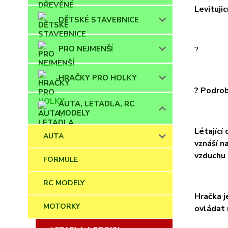
Levitujic
DĚTSKÉ STAVEBNICE
PRO NEJMENŠÍ
?
HRAČKY PRO HOLKY
? Podrob
AUTA, LETADLA, RC
MODELY
Létající
AUTA
vznáší n
vzduchu 
FORMULE
RC MODELY
Hračka j
MOTORKY
ovládat 