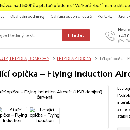
ávce nad 500Kč a platbě předem.✅ Veškeré zboží máme skladem
ace
Obchodní podmínky
Ochrana osobních údajů
Kontakty
Jak na
Nevíte
Hledat
+420
(Po-Pá,
AUTA, LETADLA, RC MODELY
LETADLA A DRONY
Létající opička – 
jící opička – Flying Induction Ai
Levituj
Podrobn
intera
sama v
stabili