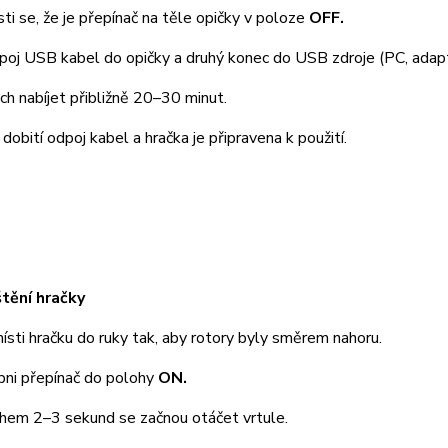
 se, že je přepínač na těle opičky v poloze
OFF.
j USB kabel do opičky a druhý konec do USB zdroje (PC, adapt
nabíjet přibližně 20–30 minut.
ití odpoj kabel a hračka je připravena k použití.
tění hračky
i hračku do ruky tak, aby rotory byly směrem nahoru.
i přepínač do polohy
ON.
 2–3 sekund se začnou otáčet vrtule.