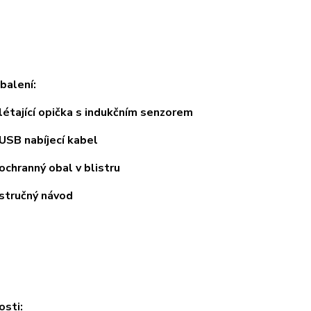
balení:
tající opička s indukčním senzorem
B nabíjecí kabel
hranný obal v blistru
tručný návod
osti: