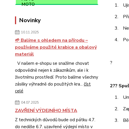
1. Ujisti
2. Připo
Novinky
3. Nech 
10.11.2025
4. Po dob
🌱 Balíme s ohledem na přírodu –
používáme použité krabice a obalový
materiál
?
V našem e-shopu se snažíme chovat
odpovědně nejen k zákazníkům, ale i k
životnímu prostředí. Proto balíme všechny
zásilky výhradně do použitých kra...
číst
2?? Spuš
celé
1. Umíst
04.07.2025
2. Zapn
ZAVŘENÍ VÝDEJNÍHO MÍSTA
Z technických důvodů bude od pátku 4.7.
3. Během
do neděle 6.7. uzavřené výdejní místo v