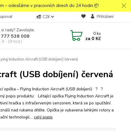
 – odesíláme v pracovních dnech do 24 hodin.📦
kupovat
Přihlášení
CZK
 si rady? Zavolejte.
0
ks
 777 538 008
za
0 Kč
 9 - 18 hod.)
Flying Induction Aircraft (USB dobíjení) červená
rcraft (USB dobíjení) červená
icí opička – Flying Induction Aircraft (USB dobíjení) ? ?
ý popis produktu: Létající opička Flying Induction Aircraft je
ktivní hračka s infračerveným senzorem, která se po spuštění
znáší nad rukama dítěte. Opička je vybavena lehkými rotory a
zační technologií,...
celý popis