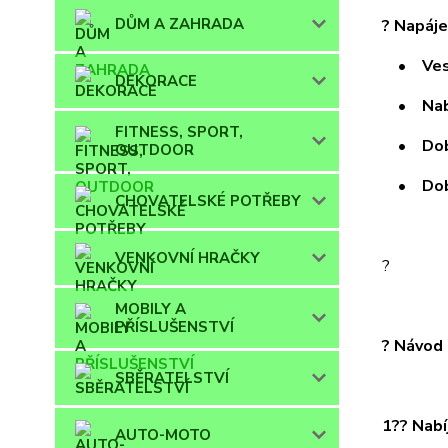
DŮM A ZAHRADA
? Napáje
• Vesta
DEKORACE
• Nabíj
FITNESS, SPORT,
• Doba 
OUTDOOR
• Doba 
CHOVATELSKÉ POTŘEBY
VENKOVNÍ HRAČKY
?
MOBILY A
PŘÍSLUŠENSTVÍ
? Návod 
SBĚRATELSTVÍ
1?? Nabí
AUTO-MOTO