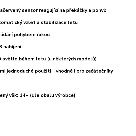
ervený senzor reagující na překážky a pohyb
atický vzlet a stabilizace letu
dání pohybem rukou
nabíjení
větlo během letu (u některých modelů)
 jednoduché použití – vhodné i pro začátečníky
ný věk: 14+ (dle obalu výrobce)