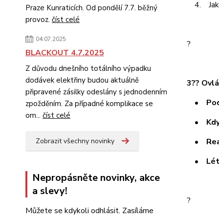
4. Jakmi
Praze Kunraticích. Od pondělí 7.7. běžný
provoz.
číst celé
04.07.2025
?
BLACKOUT 4.7.2025
Z důvodu dnešního totálního výpadku
dodávek elektřiny budou aktuálně
3?? Ovlá
připravené zásilky odeslány s jednodenním
• Pod o
zpožděním. Za případné komplikace se
om...
číst celé
• Když 
• Reagu
Zobrazit všechny novinky
• Létá 
Nepropásněte novinky, akce
a slevy!
?
Můžete se kdykoli odhlásit. Zasíláme