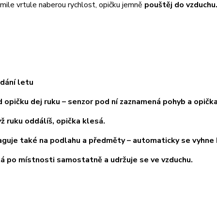
le vrtule naberou rychlost, opičku jemně
pouštěj do vzduchu
dání letu
pičku dej ruku – senzor pod ní zaznamená pohyb a opičk
ruku oddálíš, opička klesá.
je také na podlahu a předměty – automaticky se vyhne 
po místnosti samostatně a udržuje se ve vzduchu.