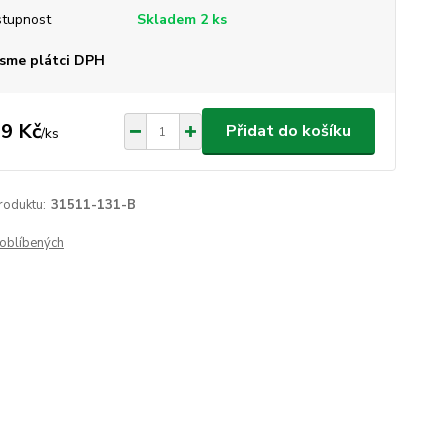
tupnost
Skladem 2 ks
sme plátci DPH
9 Kč
Přidat do košíku
/
ks
roduktu:
31511-131-B
oblíbených