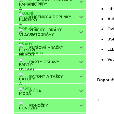
POTŘEBY
• Infrač
KLÍČENKY A DOPLŇKY
• Autom
• Ovlá
VLÁČKY - DRÁHY -
AUTODRÁHY
• USB 
PLYŠOVÉ HRAČKY
• LED s
• Velmi
PÁRTY-OSLAVY
BATOHY A TAŠKY
Doporuče
MÓDA
?
PONOŽKY