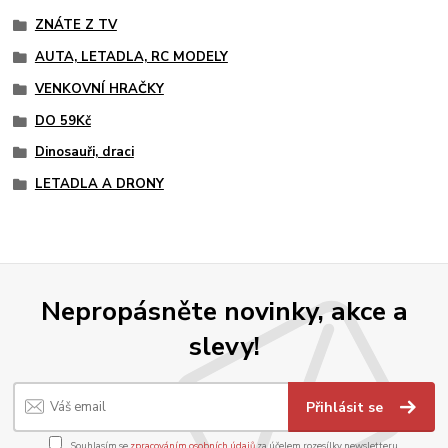
ZNÁTE Z TV
AUTA, LETADLA, RC MODELY
VENKOVNÍ HRAČKY
DO 59Kč
Dinosauři, draci
LETADLA A DRONY
Nepropásněte novinky, akce a
slevy!
Přihlásit se
Souhlasím se
zpracováním osobních údajů
za účelem rozesílky newsletteru.