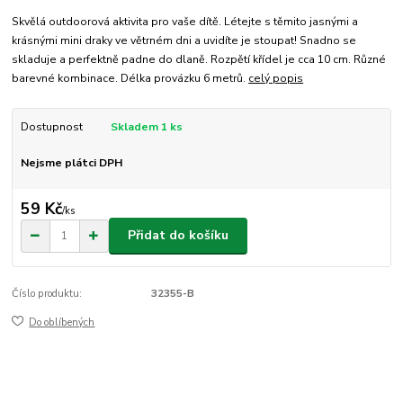
Skvělá outdoorová aktivita pro vaše dítě. Létejte s těmito jasnými a
krásnými mini draky ve větrném dni a uvidíte je stoupat! Snadno se
skladuje a perfektně padne do dlaně. Rozpětí křídel je cca 10 cm. Různé
barevné kombinace. Délka provázku 6 metrů.
celý popis
Dostupnost
Skladem 1 ks
Nejsme plátci DPH
59 Kč
/
ks
Přidat do košíku
Číslo produktu:
32355-B
Do oblíbených