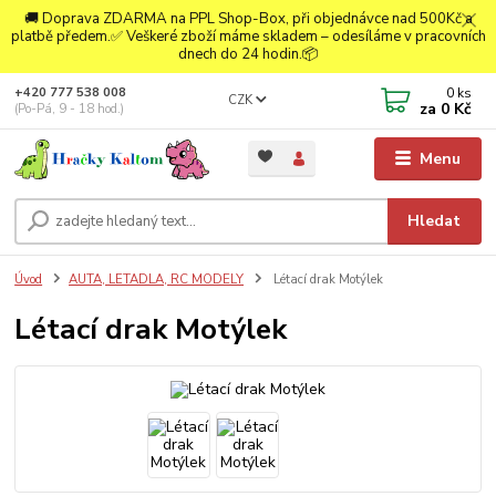
🚚 Doprava ZDARMA na PPL Shop-Box, při objednávce nad 500Kč a
platbě předem.✅ Veškeré zboží máme skladem – odesíláme v pracovních
dnech do 24 hodin.📦
0
ks
+420 777 538 008
CZK
za
0 Kč
(Po-Pá, 9 - 18 hod.)
Menu
Hledat
Úvod
AUTA, LETADLA, RC MODELY
Létací drak Motýlek
Létací drak Motýlek