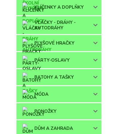
KLÍČENKY A DOPLŇKY
VLÁČKY - DRÁHY -
AUTODRÁHY
PLYŠOVÉ HRAČKY
PÁRTY-OSLAVY
BATOHY A TAŠKY
MÓDA
PONOŽKY
DŮM A ZAHRADA