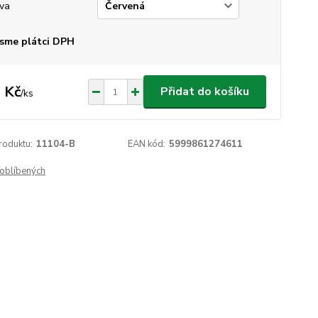
va
sme plátci DPH
 Kč
Přidat do košíku
/
ks
roduktu:
11104-B
EAN kód:
5999861274611
oblíbených