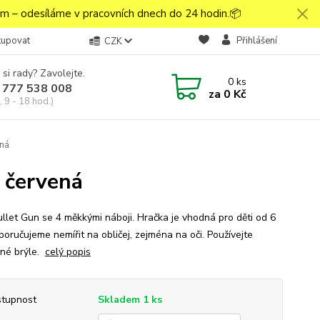
 – odesíláme v pracovních dnech do 24 hodin.📦
kupovat
Přihlášení
CZK
 si rady? Zavolejte.
0
ks
 777 538 008
za
0 Kč
 9 - 18 hod.)
ená
, červená
ullet Gun se 4 měkkými náboji. Hračka je vhodná pro děti od 6
poručujeme nemířit na obličej, zejména na oči. Používejte
né brýle.
celý popis
tupnost
Skladem 1 ks