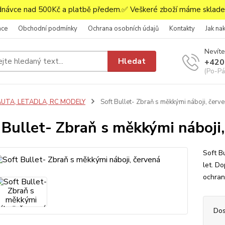
ávce nad 500Kč a platbě předem.✅ Veškeré zboží máme skladem
ace
Obchodní podmínky
Ochrana osobních údajů
Kontakty
Jak na
Nevíte
Hledat
+420
(Po-Pá,
AUTA, LETADLA, RC MODELY
Soft Bullet- Zbraň s měkkými náboji, červ
 Bullet- Zbraň s měkkými náboji
Soft B
let. Do
ochran
Dos