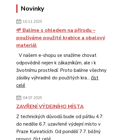
Novinky
10.11.2025
🌱 Balíme s ohledem na přírodu –
používáme použité krabice a obalový
materiál
V našem e-shopu se snažíme chovat
odpovědně nejen k zákazníkům, ale i k
životnímu prostředí. Proto balíme všechny
zásilky výhradně do použitých kra...
číst
celé
04.07.2025
ZAVŘENÍ VÝDEJNÍHO MÍSTA
Z technických důvodů bude od pátku 4.7.
do neděle 6.7. uzavřené výdejní místo v
Praze Kunraticích. Od pondělí 7.7. běžný
provoz.
číst celé