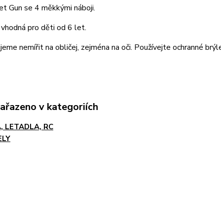
et Gun se 4 měkkými náboji.
 vhodná pro děti od 6 let.
eme nemířit na obličej, zejména na oči. Používejte ochranné brýl
zařazeno v kategoriích
, LETADLA, RC
ELY