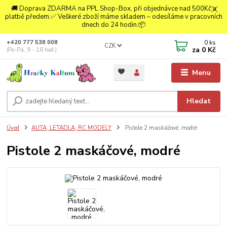
🚚 Doprava ZDARMA na PPL Shop-Box, při objednávce nad 500Kč a
platbě předem.✅ Veškeré zboží máme skladem – odesíláme v pracovních
dnech do 24 hodin.📦
0
ks
+420 777 538 008
CZK
za
0 Kč
(Po-Pá, 9 - 18 hod.)
Menu
Hledat
Úvod
AUTA, LETADLA, RC MODELY
Pistole 2 maskáčové, modré
Pistole 2 maskáčové, modré