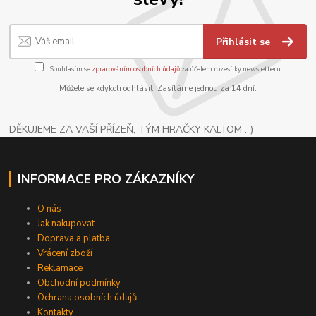
Přihlásit se
Souhlasím se
zpracováním osobních údajů
za účelem rozesílky newsletteru.
Můžete se kdykoli odhlásit. Zasíláme jednou za 14 dní.
DĚKUJEME ZA VAŠÍ PŘÍZEŇ, TÝM HRAČKY KALTOM .-)
INFORMACE PRO ZÁKAZNÍKY
O nás
Jak nakupovat
Doprava a platba
Vrácení zboží
Reklamace
Obchodní podmínky
Ochrana osobních údajů
Kontakty