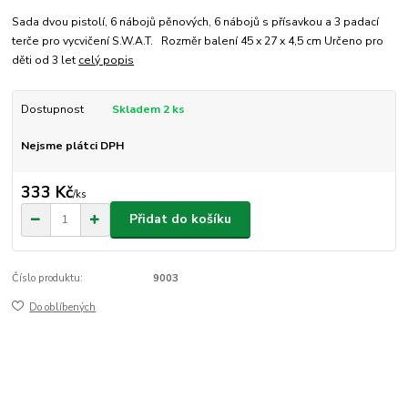
Sada dvou pistolí, 6 nábojů pěnových, 6 nábojů s přísavkou a 3 padací
terče pro vycvičení S.W.A.T. Rozměr balení 45 x 27 x 4,5 cm Určeno pro
děti od 3 let
celý popis
Dostupnost
Skladem 2 ks
Nejsme plátci DPH
333 Kč
/
ks
Přidat do košíku
Číslo produktu:
9003
Do oblíbených