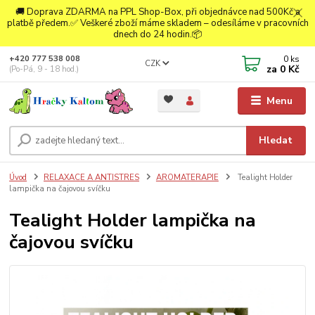
🚚 Doprava ZDARMA na PPL Shop-Box, při objednávce nad 500Kč a
platbě předem.✅ Veškeré zboží máme skladem – odesíláme v pracovních
dnech do 24 hodin.📦
0
ks
+420 777 538 008
CZK
za
0 Kč
(Po-Pá, 9 - 18 hod.)
Menu
Hledat
Úvod
RELAXACE A ANTISTRES
AROMATERAPIE
Tealight Holder
lampička na čajovou svíčku
Tealight Holder lampička na
čajovou svíčku