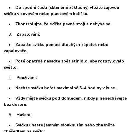
• Do spodní části (skleněné základny) vložte čajovou
svíčku v kovovém nebo plastovém kalíšku.
• Zkontrolujte, že svíčka pevně stojí a nehýbe se.
3.
Zapalování:
• Zapalte svíčku pomocí dlouhých zápalek nebo
zapalovače.
• Poté opatrně nasaďte zpět stínidlo, aby rozptylovalo
světlo.
4.
Používání:
• Nechte svíčku hořet maximálně 3–4 hodiny v kuse.
• Vždy mějte svíčku pod dohledem, nikdy ji nenechávejte
bez dozoru.
5.
Hašení:
• Svíčku uhaste jemným sfouknutím nebo zhasněte
zhášedlem na svíčky.