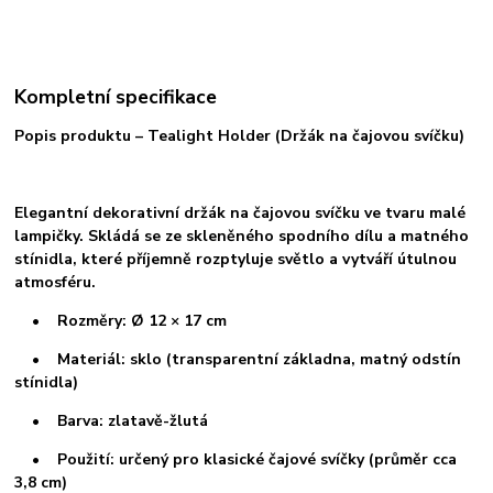
Kompletní specifikace
Popis produktu – Tealight Holder (Držák na čajovou svíčku)
Elegantní dekorativní držák na čajovou svíčku ve tvaru malé
lampičky. Skládá se ze skleněného spodního dílu a matného
stínidla, které příjemně rozptyluje světlo a vytváří útulnou
atmosféru.
• Rozměry: Ø 12 × 17 cm
• Materiál: sklo (transparentní základna, matný odstín
stínidla)
• Barva: zlatavě-žlutá
• Použití: určený pro klasické čajové svíčky (průměr cca
3,8 cm)