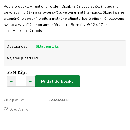
Popis produktu – Tealight Holder (Držák na čajovou svíčku) Elegantní
dekorativní držák na čajovou svíčku ve tvaru malé lampičky. Skládá se ze
skleněného spodního dílu a matného stínidla, které příjemně rozptyluje
světlo a vytváří útulnou atmosféru. • Rozměry: Ø 12 × 17 cm
• Mate...
celý popis
Dostupnost
Skladem 1 ks
Nejsme plátci DPH
379 Kč
/
ks
Přidat do košíku
Číslo produktu:
32323233-B
Do oblíbených