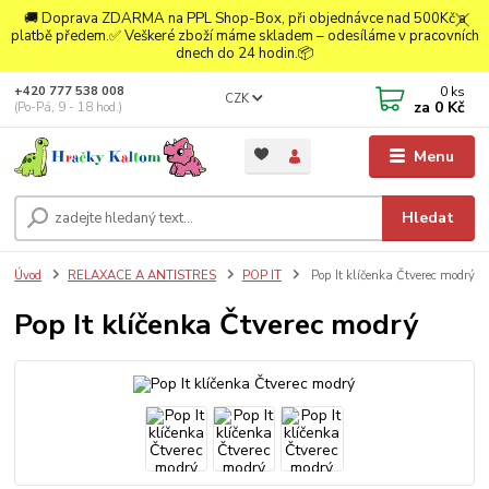
🚚 Doprava ZDARMA na PPL Shop-Box, při objednávce nad 500Kč a
platbě předem.✅ Veškeré zboží máme skladem – odesíláme v pracovních
dnech do 24 hodin.📦
0
ks
+420 777 538 008
CZK
za
0 Kč
(Po-Pá, 9 - 18 hod.)
Menu
Hledat
Úvod
RELAXACE A ANTISTRES
POP IT
Pop It klíčenka Čtverec modrý
Pop It klíčenka Čtverec modrý