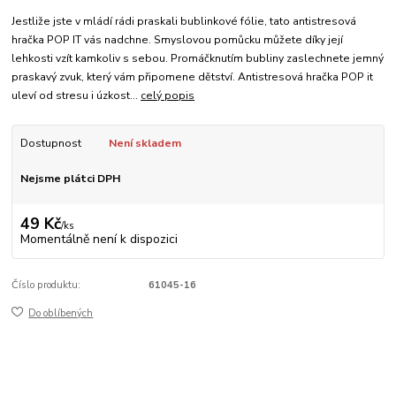
Jestliže jste v mládí rádi praskali bublinkové fólie, tato antistresová
hračka POP IT vás nadchne. Smyslovou pomůcku můžete díky její
lehkosti vzít kamkoliv s sebou. Promáčknutím bubliny zaslechnete jemný
praskavý zvuk, který vám připomene dětství. Antistresová hračka POP it
uleví od stresu i úzkost...
celý popis
Dostupnost
Není skladem
Nejsme plátci DPH
49 Kč
/
ks
Momentálně není k dispozici
Číslo produktu:
61045-16
Do oblíbených