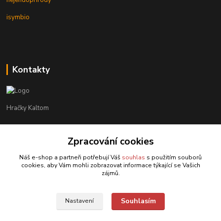
nejendoprirody
isymbio
Kontakty
Hračky Kaltom
Hračky Kaltom
+420 777 538 008
Zpracování cookies
(Po-Pá, 9 - 18 hod.)
Náš e-shop a partneři potřebují Váš
souhlas
s použitím souborů
cookies, aby Vám mohli zobrazovat informace týkající se Vašich
hrackykaltom@gmail.com
zájmů.
Souhlasím
Nastavení