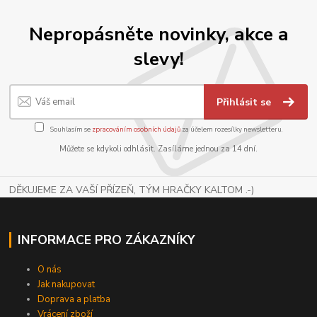
Nepropásněte novinky, akce a
slevy!
Přihlásit se
Souhlasím se
zpracováním osobních údajů
za účelem rozesílky newsletteru.
Můžete se kdykoli odhlásit. Zasíláme jednou za 14 dní.
DĚKUJEME ZA VAŠÍ PŘÍZEŇ, TÝM HRAČKY KALTOM .-)
INFORMACE PRO ZÁKAZNÍKY
O nás
Jak nakupovat
Doprava a platba
Vrácení zboží