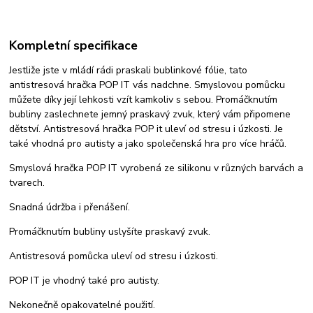
Kompletní specifikace
Jestliže jste v mládí rádi praskali bublinkové fólie, tato
antistresová hračka POP IT vás nadchne. Smyslovou pomůcku
můžete díky její lehkosti vzít kamkoliv s sebou. Promáčknutím
bubliny zaslechnete jemný praskavý zvuk, který vám připomene
dětství. Antistresová hračka POP it uleví od stresu i úzkosti. Je
také vhodná pro autisty a jako společenská hra pro více hráčů.
Smyslová hračka P
OP IT
vyrobená ze silikonu v různých
barvách a
tvarech.
Snadná údržba i přenášení.
Promáčknutím bubliny uslyšíte praskavý zvuk.
Antistresová pomůcka uleví od stresu i úzkosti.
POP IT je vhodný také pro autisty.
Nekonečně opakovatelné použití.