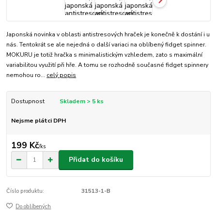
Japonská novinka v oblasti antistresových hraček je konečně k dostání i u
nás. Tentokrát se ale nejedná o další variaci na oblíbený fidget spinner.
MOKURU je totiž hračka s minimalistickým vzhledem, zato s maximální
variabilitou využití při hře. A tomu se rozhodně současné fidget spinnery
nemohou ro...
celý popis
Dostupnost
Skladem > 5 ks
Nejsme plátci DPH
199 Kč
/
ks
Přidat do košíku
Číslo produktu:
31513-1-B
Do oblíbených