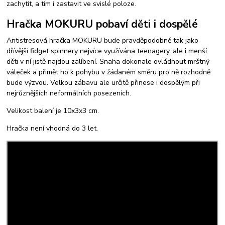
zachytit, a tím i zastavit ve svislé poloze.
Hračka MOKURU pobaví děti i dospělé
Antistresová hračka MOKURU bude pravděpodobně tak jako
dřívější fidget spinnery nejvíce využívána teenagery, ale i menší
děti v ní jistě najdou zalíbení. Snaha dokonale ovládnout mrštný
váleček a přimět ho k pohybu v žádaném směru pro ně rozhodně
bude výzvou. Velkou zábavu ale určitě přinese i dospělým při
nejrůznějších neformálních posezeních.
Velikost balení je 10x3x3 cm.
Hračka není vhodná do 3 let.