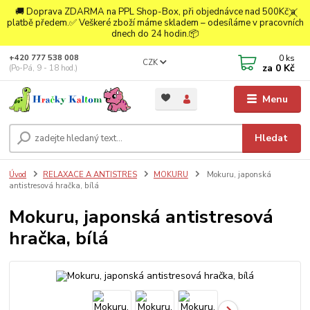
🚚 Doprava ZDARMA na PPL Shop-Box, při objednávce nad 500Kč a
platbě předem.✅ Veškeré zboží máme skladem – odesíláme v pracovních
dnech do 24 hodin.📦
0
ks
+420 777 538 008
CZK
za
0 Kč
(Po-Pá, 9 - 18 hod.)
Menu
Hledat
Úvod
RELAXACE A ANTISTRES
MOKURU
Mokuru, japonská
antistresová hračka, bílá
Mokuru, japonská antistresová
hračka, bílá