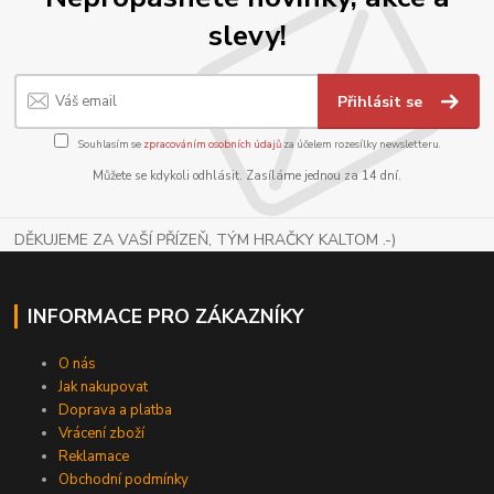
slevy!
Přihlásit se
Souhlasím se
zpracováním osobních údajů
za účelem rozesílky newsletteru.
Můžete se kdykoli odhlásit. Zasíláme jednou za 14 dní.
DĚKUJEME ZA VAŠÍ PŘÍZEŇ, TÝM HRAČKY KALTOM .-)
INFORMACE PRO ZÁKAZNÍKY
O nás
Jak nakupovat
Doprava a platba
Vrácení zboží
Reklamace
Obchodní podmínky