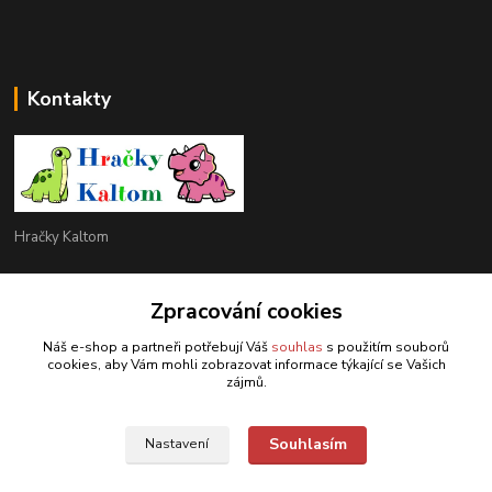
Kontakty
Hračky Kaltom
Hračky Kaltom
+420 777 538 008
Zpracování cookies
(Po-Pá, 9 - 18 hod.)
Náš e-shop a partneři potřebují Váš
souhlas
s použitím souborů
cookies, aby Vám mohli zobrazovat informace týkající se Vašich
hrackykaltom@gmail.com
zájmů.
Souhlasím
Nastavení