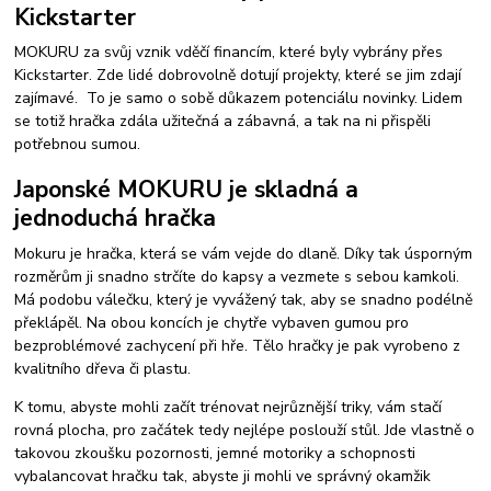
Kickstarter
MOKURU za svůj vznik vděčí financím, které byly vybrány přes
Kickstarter. Zde lidé dobrovolně dotují projekty, které se jim zdají
zajímavé. To je samo o sobě důkazem potenciálu novinky. Lidem
se totiž hračka zdála užitečná a zábavná, a tak na ni přispěli
potřebnou sumou.
Japonské MOKURU je skladná a
jednoduchá hračka
Mokuru je hračka, která se vám vejde do dlaně. Díky tak úsporným
rozměrům ji snadno strčíte do kapsy a vezmete s sebou kamkoli.
Má podobu válečku, který je vyvážený tak, aby se snadno podélně
překlápěl. Na obou koncích je chytře vybaven gumou pro
bezproblémové zachycení při hře. Tělo hračky je pak vyrobeno z
kvalitního dřeva či plastu.
K tomu, abyste mohli začít trénovat nejrůznější triky, vám stačí
rovná plocha, pro začátek tedy nejlépe poslouží stůl. Jde vlastně o
takovou zkoušku pozornosti, jemné motoriky a schopnosti
vybalancovat hračku tak, abyste ji mohli ve správný okamžik