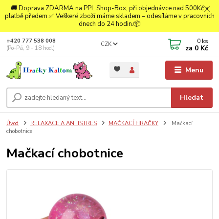
🚚 Doprava ZDARMA na PPL Shop-Box, při objednávce nad 500Kč a
platbě předem.✅ Veškeré zboží máme skladem – odesíláme v pracovních
dnech do 24 hodin.📦
0
ks
+420 777 538 008
CZK
za
0 Kč
(Po-Pá, 9 - 18 hod.)
Menu
Hledat
Úvod
RELAXACE A ANTISTRES
MAČKACÍ HRAČKY
Mačkací
chobotnice
Mačkací chobotnice