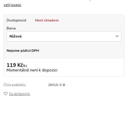
celý popis
Dostupnost
Není skladem
Barva
Nejsme plátci DPH
119 Kč
/
ks
Momentálně není k dispozici
Číslo produktu:
28019-3-B
Do oblíbených