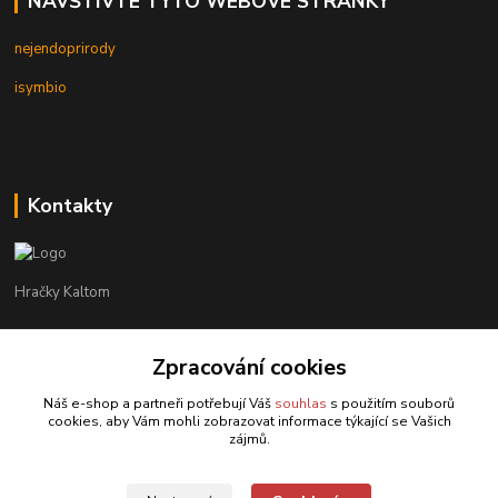
NAVŠTIVTE TYTO WEBOVÉ STRÁNKY
nejendoprirody
isymbio
Kontakty
Hračky Kaltom
Hračky Kaltom
+420 777 538 008
Zpracování cookies
(Po-Pá, 9 - 18 hod.)
Náš e-shop a partneři potřebují Váš
souhlas
s použitím souborů
cookies, aby Vám mohli zobrazovat informace týkající se Vašich
hrackykaltom@gmail.com
zájmů.