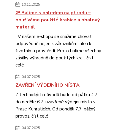
10.11.2025
🌱 Balíme s ohledem na přírodu –
používáme použité krabice a obalový
materiál
V našem e-shopu se snažíme chovat
odpovědně nejen k zákazníkům, ale i k
životnímu prostředí. Proto balíme všechny
zásilky výhradně do použitých kra...
číst
celé
04.07.2025
ZAVŘENÍ VÝDEJNÍHO MÍSTA
Z technických důvodů bude od pátku 4.7.
do neděle 6.7. uzavřené výdejní místo v
Praze Kunraticích. Od pondělí 7.7. běžný
provoz.
číst celé
04.07.2025