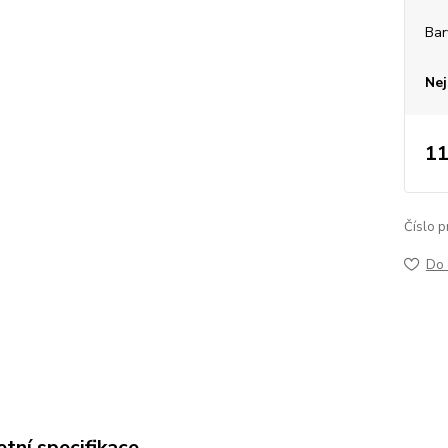
Bar
Nej
11
Číslo p
Do 
tní specifikace