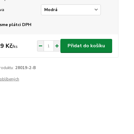
va
sme plátci DPH
9 Kč
Přidat do košíku
/
ks
roduktu:
28019-2-B
oblíbených