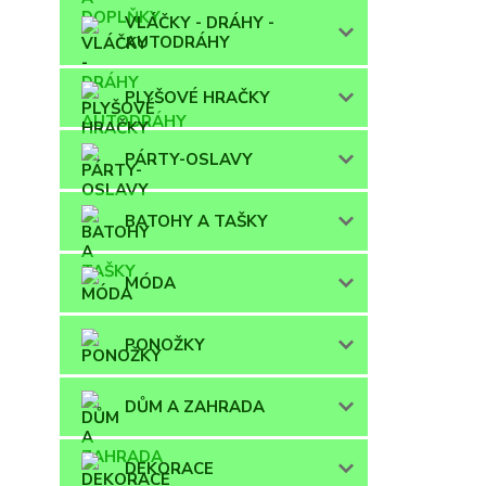
VLÁČKY - DRÁHY -
AUTODRÁHY
PLYŠOVÉ HRAČKY
PÁRTY-OSLAVY
BATOHY A TAŠKY
MÓDA
PONOŽKY
DŮM A ZAHRADA
DEKORACE