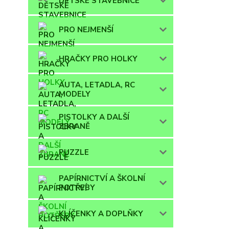
DĚTSKÉ STAVEBNICE
PRO NEJMENŠÍ
HRAČKY PRO HOLKY
AUTA, LETADLA, RC
MODELY
PISTOLKY A DALŠÍ
ZBRANĚ
PUZZLE
PAPÍRNICTVÍ A ŠKOLNÍ
POTŘEBY
KLÍČENKY A DOPLŇKY