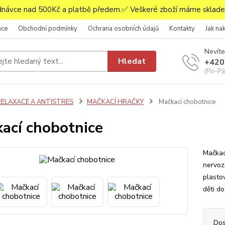
ávce nad 500Kč a platbě předem.✅ Veškeré zboží máme skladem
ace
Obchodní podmínky
Ochrana osobních údajů
Kontakty
Jak na
Nevíte
Hledat
+420
(Po-Pá,
RELAXACE A ANTISTRES
MAČKACÍ HRAČKY
Mačkací chobotnice
ací chobotnice
Mačkac
nervoz
plasto
děti d
Dos