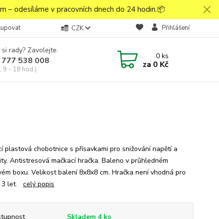
 – odesíláme v pracovních dnech do 24 hodin.📦
kupovat
Přihlášení
CZK
 si rady? Zavolejte.
0
ks
 777 538 008
za
0 Kč
 9 - 18 hod.)
í plastová chobotnice s přísavkami pro snižování napětí a
ity. Antistresová mačkací hračka. Baleno v průhledném
vém boxu. Velikost balení 8x8x8 cm. Hračka není vhodná pro
o 3 let.
celý popis
tupnost
Skladem 4 ks