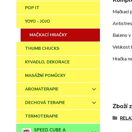
POP IT
Mačkací p
YOYO - JOJO
Antistres
Baleno v
MAČKACÍ HRAČKY
Velikost 
THUMB CHUCKS
Hračka ne
KYVADLO, DEKORACE
MASÁŽNÍ POMŮCKY
AROMATERAPIE
DECHOVÁ TERAPIE
Zboží 
TERMOTERAPIE
RELA
SPEED CUBE A