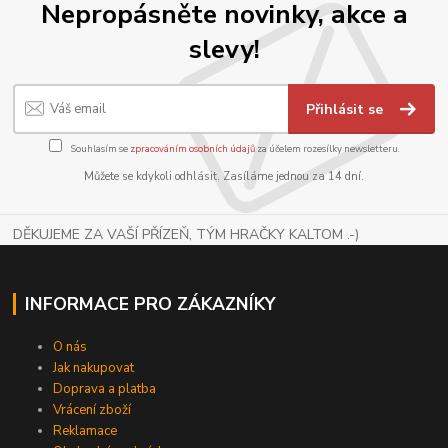
Nepropásněte novinky, akce a
slevy!
Přihlásit se
Souhlasím se
zpracováním osobních údajů
za účelem rozesílky newsletteru.
Můžete se kdykoli odhlásit. Zasíláme jednou za 14 dní.
DĚKUJEME ZA VAŠÍ PŘÍZEŇ, TÝM HRAČKY KALTOM .-)
INFORMACE PRO ZÁKAZNÍKY
O nás
Jak nakupovat
Doprava a platba
Vrácení zboží
Reklamace