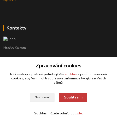
isymbio
Kontakty
Hračky Kaltom
Hračky Kaltom
Zpracování cookies
+420 777 538 008
(Po-Pá, 9 - 18 hod.)
Náš e-shop a partneři potřebují Váš
souhlas
s použitím souborů
cookies, aby Vám mohli zobrazovat informace týkající se Vašich
hrackykaltom@gmail.com
zájmů.
Souhlasím
Nastavení
Souhlas můžete odmítnout
zde
.