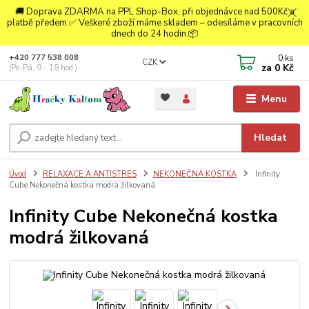
🚚 Doprava ZDARMA na PPL Shop-Box, při objednávce nad 500Kč a
platbě předem.✅ Veškeré zboží máme skladem – odesíláme v pracovních
dnech do 24 hodin.📦
0
ks
+420 777 538 008
CZK
za
0 Kč
(Po-Pá, 9 - 18 hod.)
Menu
Hledat
Úvod
RELAXACE A ANTISTRES
NEKONEČNÁ KOSTKA
Infinity
Cube Nekonečná kostka modrá žilkovaná
Infinity Cube Nekonečná kostka
modrá žilkovaná