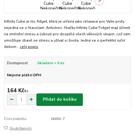
Infinity Cube je tzv. fidget, který je určený jako relaxace pro Vaše prsty,
nejedná se o hlavolam. Antistres: Hračky Infinity Cube Fidget mají účinek
na zmírnění stresu a úzkosti pro dospělé všech věkových skupin, což vám
umožňuje zbavit se stresu a užívat si života. Jedná se o perfektní ruční
dekom...
celý popis
Dostupnost
Skladem > 5 ks
Nejsme plátci DPH
164 Kč
/
ks
Přidat do košíku
Číslo produktu:
24091-7
Do oblíbených