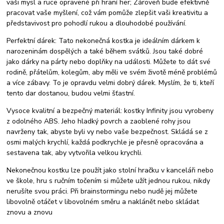
vaši mysl a ruce opravené při hraní her; Zároveň bude efektivně
pracovat vaše myšlení, což vám pomůže zlepšit vaši kreativitu a
představivost pro pohodlí rukou a dlouhodobé používání.
Perfektní dárek: Tato nekonečná kostka je ideálním dárkem k
narozeninám dospělých a také během svátků. Jsou také dobré
jako dárky na párty nebo doplňky na události. Můžete to dát své
rodině, přátelům, kolegům, aby měli ve svém životě méně problémů
a více zábavy. To je opravdu velmi dobrý dárek. Myslím, že ti, kteří
tento dar dostanou, budou velmi šťastní.
Vysoce kvalitní a bezpečný materiál: kostky Infinity jsou vyrobeny
z odolného ABS. Jeho hladký povrch a zaoblené rohy jsou
navrženy tak, abyste byli vy nebo vaše bezpečnost. Skládá se z
osmi malých krychlí, každá podkrychle je přesně opracována a
sestavena tak, aby vytvořila velkou krychli.
Nekonečnou kostku lze použít jako stolní hračku v kanceláři nebo
ve škole, hru s ručním točením si můžete užít jednou rukou, nikdy
nerušíte svou práci. Při brainstormingu nebo nudě jej můžete
libovolně otáčet v libovolném směru a naklánět nebo skládat
znovu a znovu