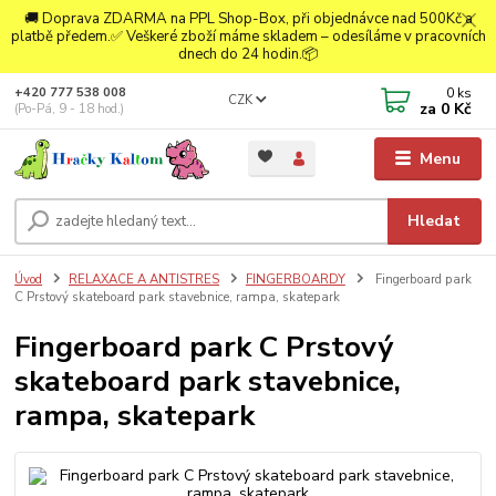
🚚 Doprava ZDARMA na PPL Shop-Box, při objednávce nad 500Kč a
platbě předem.✅ Veškeré zboží máme skladem – odesíláme v pracovních
dnech do 24 hodin.📦
0
ks
+420 777 538 008
CZK
za
0 Kč
(Po-Pá, 9 - 18 hod.)
Menu
Hledat
Úvod
RELAXACE A ANTISTRES
FINGERBOARDY
Fingerboard park
C Prstový skateboard park stavebnice, rampa, skatepark
Fingerboard park C Prstový
skateboard park stavebnice,
rampa, skatepark