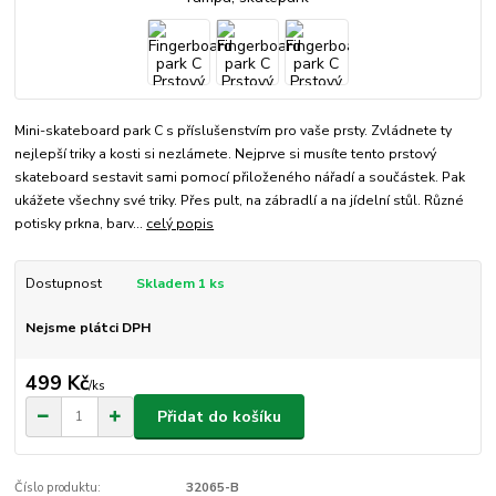
Mini-skateboard park C s příslušenstvím pro vaše prsty. Zvládnete ty
nejlepší triky a kosti si nezlámete. Nejprve si musíte tento prstový
skateboard sestavit sami pomocí přiloženého nářadí a součástek. Pak
ukážete všechny své triky. Přes pult, na zábradlí a na jídelní stůl. Různé
potisky prkna, barv...
celý popis
Dostupnost
Skladem 1 ks
Nejsme plátci DPH
499 Kč
/
ks
Přidat do košíku
Číslo produktu:
32065-B