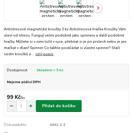
Antistresové magnetické kroužky 3 ks Antistresová hračka Kroužky Vám
uleví od stresu. Fungují velmi podobně jako spinnery a další podobné
hračky. Můžete si s nimi točit v ruce, přebírat si je po prstech nebo je jen
mačkat v dlani! Spinner Co takhle poskládat si vlastní spinner? Stačí
sedm kroužků a ...
celý popis
Dostupnost
Skladem > 5 ks
Nejsme plátci DPH
99 Kč
/
ks
Přidat do košíku
Číslo produktu:
4042-2-Z