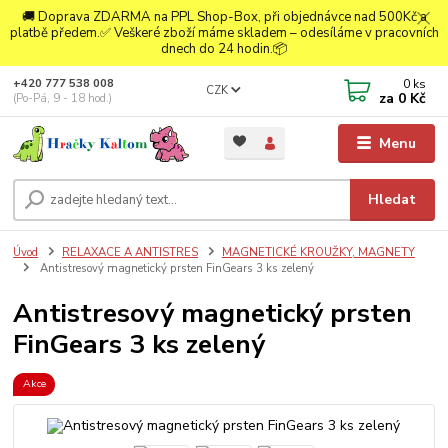
🚚 Doprava ZDARMA na PPL Shop-Box, při objednávce nad 500Kč a
platbě předem.✅ Veškeré zboží máme skladem – odesíláme v pracovních
dnech do 24 hodin.📦
0
ks
+420 777 538 008
CZK
za
0 Kč
(Po-Pá, 9 - 18 hod.)
Menu
Hledat
Úvod
RELAXACE A ANTISTRES
MAGNETICKÉ KROUŽKY, MAGNETY
Antistresový magnetický prsten FinGears 3 ks zelený
Antistresový magnetický prsten
FinGears 3 ks zelený
Akce