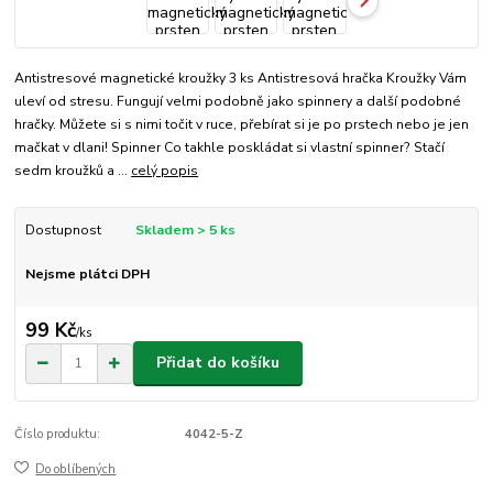
Antistresové magnetické kroužky 3 ks Antistresová hračka Kroužky Vám
uleví od stresu. Fungují velmi podobně jako spinnery a další podobné
hračky. Můžete si s nimi točit v ruce, přebírat si je po prstech nebo je jen
mačkat v dlani! Spinner Co takhle poskládat si vlastní spinner? Stačí
sedm kroužků a ...
celý popis
Dostupnost
Skladem > 5 ks
Nejsme plátci DPH
99 Kč
/
ks
Přidat do košíku
Číslo produktu:
4042-5-Z
Do oblíbených