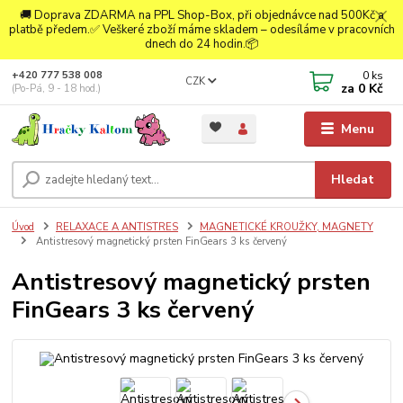
🚚 Doprava ZDARMA na PPL Shop-Box, při objednávce nad 500Kč a
platbě předem.✅ Veškeré zboží máme skladem – odesíláme v pracovních
dnech do 24 hodin.📦
0
ks
+420 777 538 008
CZK
za
0 Kč
(Po-Pá, 9 - 18 hod.)
Menu
Hledat
Úvod
RELAXACE A ANTISTRES
MAGNETICKÉ KROUŽKY, MAGNETY
Antistresový magnetický prsten FinGears 3 ks červený
Antistresový magnetický prsten
FinGears 3 ks červený