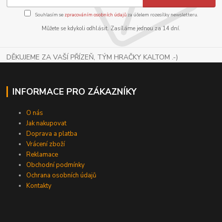
Souhlasím se
zpracováním osobních údajů
za účelem rozesílky newsletteru.
Můžete se kdykoli odhlásit. Zasíláme jednou za 14 dní.
DĚKUJEME ZA VAŠÍ PŘÍZEŇ, TÝM HRAČKY KALTOM .-)
INFORMACE PRO ZÁKAZNÍKY
O nás
Jak nakupovat
Doprava a platba
Vrácení zboží
Reklamace
Obchodní podmínky
Ochrana osobních údajů
Kontakty