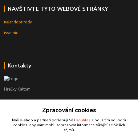
NAVŠTIVTE TYTO WEBOVÉ STRÁNKY
nejendoprirody
isymbio
Kontakty
Hračky Kaltom
Hračky Kaltom
Zpracování cookies
+420 777 538 008
(Po-Pá, 9 - 18 hod.)
Náš e-shop a partneři potřebují Váš
souhlas
s použitím souborů
cookies, aby Vám mohli zobrazovat informace týkající se Vašich
hrackykaltom@gmail.com
zájmů.