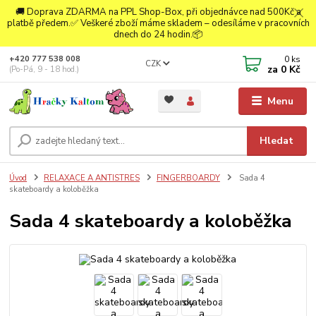
🚚 Doprava ZDARMA na PPL Shop-Box, při objednávce nad 500Kč a
platbě předem.✅ Veškeré zboží máme skladem – odesíláme v pracovních
dnech do 24 hodin.📦
0
ks
+420 777 538 008
CZK
za
0 Kč
(Po-Pá, 9 - 18 hod.)
Menu
Hledat
Úvod
RELAXACE A ANTISTRES
FINGERBOARDY
Sada 4
skateboardy a koloběžka
Sada 4 skateboardy a koloběžka