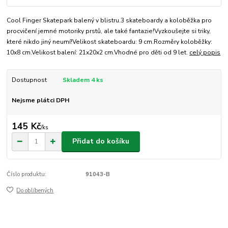
Cool Finger Skatepark balený v blistru.3 skateboardy a koloběžka pro
procvičení jemné motoriky prstů, ale také fantazie!Vyzkoušejte si triky,
které nikdo jiný neumí!Velikost skateboardu: 9 cm.Rozměry koloběžky:
10x8 cm.Velikost balení: 21x20x2 cm.Vhodné pro děti od 9 let.
celý popis
Dostupnost
Skladem 4 ks
Nejsme plátci DPH
145 Kč
/
ks
Přidat do košíku
Číslo produktu:
91043-B
Do oblíbených