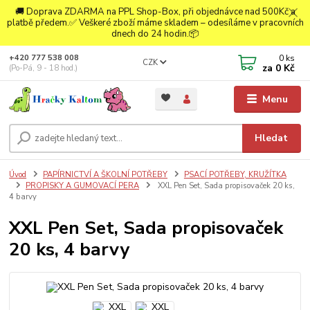
🚚 Doprava ZDARMA na PPL Shop-Box, při objednávce nad 500Kč a
platbě předem.✅ Veškeré zboží máme skladem – odesíláme v pracovních
dnech do 24 hodin.📦
0
ks
+420 777 538 008
CZK
za
0 Kč
(Po-Pá, 9 - 18 hod.)
Menu
Hledat
Úvod
PAPÍRNICTVÍ A ŠKOLNÍ POTŘEBY
PSACÍ POTŘEBY, KRUŽÍTKA
PROPISKY A GUMOVACÍ PERA
XXL Pen Set, Sada propisovaček 20 ks,
4 barvy
XXL Pen Set, Sada propisovaček
20 ks, 4 barvy