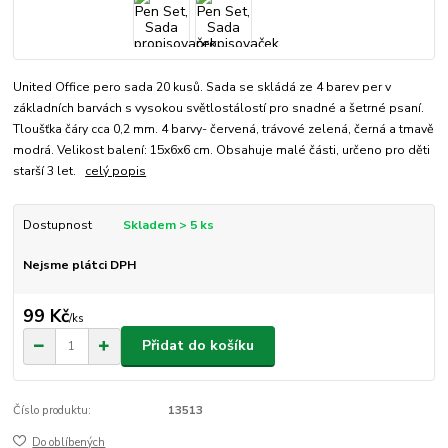
United Office pero sada 20 kusů. Sada se skládá ze 4 barev per v
základních barvách s vysokou světlostálostí pro snadné a šetrné psaní.
Tloušťka čáry cca 0,2 mm. 4 barvy- červená, trávové zelená, černá a tmavě
modrá. Velikost balení: 15x6x6 cm. Obsahuje malé části, určeno pro děti
starší 3 let.
celý popis
Dostupnost
Skladem > 5 ks
Nejsme plátci DPH
99 Kč
/
ks
Přidat do košíku
Číslo produktu:
13513
Do oblíbených