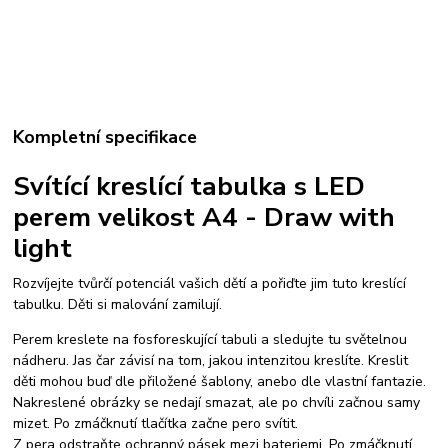
Kompletní specifikace
Svítící kreslící tabulka s LED
perem velikost A4 - Draw with
light
Rozvíjejte tvůrčí potenciál vašich dětí a pořiďte jim tuto kreslící
tabulku. Děti si malování zamilují.
Perem kreslete na fosforeskující tabuli a sledujte tu světelnou
nádheru. Jas čar závisí na tom, jakou intenzitou kreslíte. Kreslit
děti mohou buď dle přiložené šablony, anebo dle vlastní fantazie.
Nakreslené obrázky se nedají smazat, ale po chvíli začnou samy
mizet. Po zmáčknutí tlačítka začne pero svítit.
Z pera odstraňte ochranný pásek mezi bateriemi. Po zmáčknutí