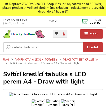
🚚 Doprava ZDARMA na PPL Shop-Box, při objednávce nad 500Kč a
platbě předem.✅ Veškeré zboží máme skladem – odesíláme v pracovních
dnech do 24 hodin.📦
0
ks
+420 777 538 008
CZK
za
0 Kč
(Po-Pá, 9 - 18 hod.)
Menu
Hledat
Úvod
PAPÍRNICTVÍ A ŠKOLNÍ POTŘEBY
PSACÍ POTŘEBY, KRUŽÍTKA
Svítící kreslící tabulka s LED perem A4 - Draw with light
Svítící kreslící tabulka s LED
perem A4 - Draw with light