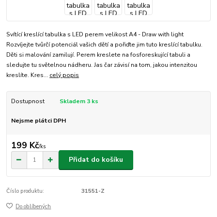
Svítící kreslící tabulka s LED perem velikost A4 - Draw with light
Rozvíjejte tvůrčí potenciál vašich dětí a pořiďte jim tuto kreslící tabulku.
Děti si malování zamilují. Perem kreslete na fosforeskující tabuli a
sledujte tu světelnou nádheru. Jas čar závisí na tom, jakou intenzitou
kreslíte. Kres...
celý popis
Dostupnost
Skladem 3 ks
Nejsme plátci DPH
199 Kč
/
ks
Přidat do košíku
Číslo produktu:
31551-Z
Do oblíbených