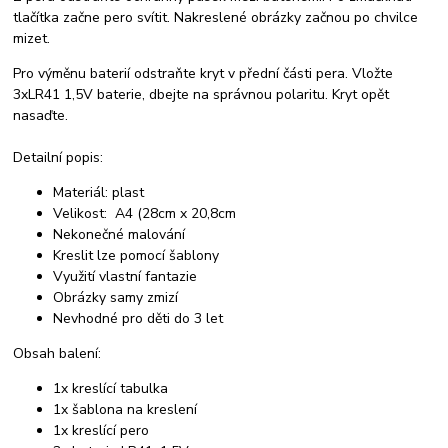
tlačítka začne pero svítit. Nakreslené obrázky začnou po chvilce
mizet.
Pro výměnu baterií odstraňte kryt v přední části pera. Vložte
3xLR41 1,5V baterie, dbejte na správnou polaritu. Kryt opět
nasaďte.
Detailní popis:
Materiál: plast
Velikost: A4 (28cm x 20,8cm
Nekonečné malování
Kreslit lze pomocí šablony
Využití vlastní fantazie
Obrázky samy zmizí
Nevhodné pro děti do 3 let
Obsah balení:
1x kreslící tabulka
1x šablona na kreslení
1x kreslící pero