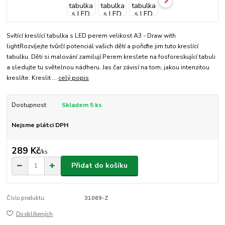
Svítící kreslící tabulka s LED perem velikost A3 - Draw with
lightRozvíjejte tvůrčí potenciál vašich dětí a pořiďte jim tuto kreslící
tabulku. Děti si malování zamilují.Perem kreslete na fosforeskující tabuli
a sledujte tu světelnou nádheru. Jas čar závisí na tom, jakou intenzitou
kreslíte. Kreslit ...
celý popis
Dostupnost
Skladem 5 ks
Nejsme plátci DPH
289 Kč
/
ks
Přidat do košíku
Číslo produktu:
31069-Z
Do oblíbených