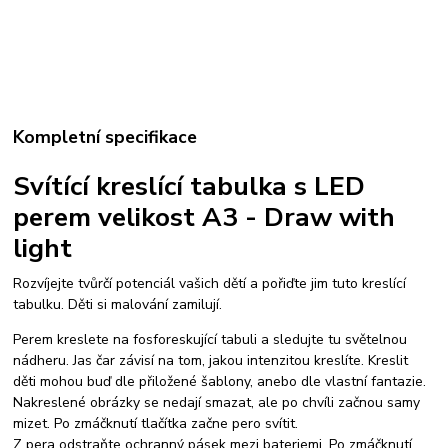
Kompletní specifikace
Svítící kreslící tabulka s LED
perem velikost A3 - Draw with
light
Rozvíjejte tvůrčí potenciál vašich dětí a pořiďte jim tuto kreslící
tabulku. Děti si malování zamilují.
Perem kreslete na fosforeskující tabuli a sledujte tu světelnou
nádheru. Jas čar závisí na tom, jakou intenzitou kreslíte. Kreslit
děti mohou buď dle přiložené šablony, anebo dle vlastní fantazie.
Nakreslené obrázky se nedají smazat, ale po chvíli začnou samy
mizet. Po zmáčknutí tlačítka začne pero svítit.
Z pera odstraňte ochranný pásek mezi bateriemi. Po zmáčknutí