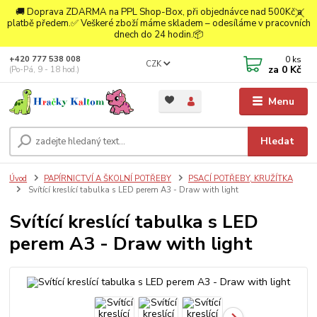
🚚 Doprava ZDARMA na PPL Shop-Box, při objednávce nad 500Kč a
platbě předem.✅ Veškeré zboží máme skladem – odesíláme v pracovních
dnech do 24 hodin.📦
0
ks
+420 777 538 008
CZK
za
0 Kč
(Po-Pá, 9 - 18 hod.)
Menu
Hledat
Úvod
PAPÍRNICTVÍ A ŠKOLNÍ POTŘEBY
PSACÍ POTŘEBY, KRUŽÍTKA
Svítící kreslící tabulka s LED perem A3 - Draw with light
Svítící kreslící tabulka s LED
perem A3 - Draw with light