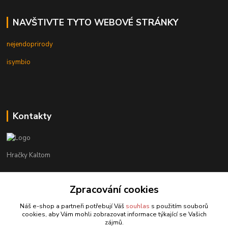
NAVŠTIVTE TYTO WEBOVÉ STRÁNKY
nejendoprirody
isymbio
Kontakty
Hračky Kaltom
Hračky Kaltom
Zpracování cookies
+420 777 538 008
(Po-Pá, 9 - 18 hod.)
Náš e-shop a partneři potřebují Váš
souhlas
s použitím souborů
cookies, aby Vám mohli zobrazovat informace týkající se Vašich
hrackykaltom@gmail.com
zájmů.