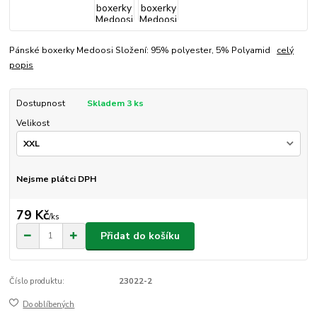
Pánské boxerky Medoosi Složení: 95% polyester, 5% Polyamid
celý
popis
Dostupnost
Skladem 3 ks
Velikost
Nejsme plátci DPH
79 Kč
/
ks
Přidat do košíku
Číslo produktu:
23022-2
Do oblíbených