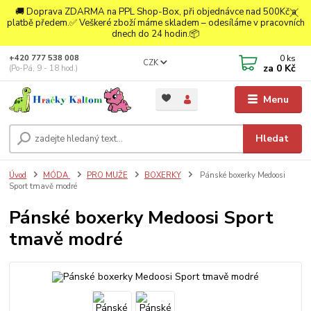
🚚 Doprava ZDARMA na PPL Shop-Box, při objednávce nad 500Kč a
platbě předem.✅ Veškeré zboží máme skladem – odesíláme v pracovních
dnech do 24 hodin.📦
0
ks
+420 777 538 008
CZK
za
0 Kč
(Po-Pá, 9 - 18 hod.)
Menu
Hledat
Úvod
MÓDA
PRO MUŽE
BOXERKY
Pánské boxerky Medoosi
Sport tmavě modré
Pánské boxerky Medoosi Sport
tmavě modré