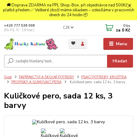
🚚 Doprava ZDARMA na PPL Shop-Box, při objednávce nad 500Kč a
platbě předem.✅ Veškeré zboží máme skladem – odesíláme v pracovních
dnech do 24 hodin.📦
0
ks
+420 777 538 008
CZK
za
0 Kč
(Po-Pá, 9 - 18 hod.)
Menu
Hledat
Úvod
PAPÍRNICTVÍ A ŠKOLNÍ POTŘEBY
PSACÍ POTŘEBY, KRUŽÍTKA
PROPISKY A GUMOVACÍ PERA
Kuličkové pero, sada 12 ks, 3 barvy
Kuličkové pero, sada 12 ks, 3
barvy