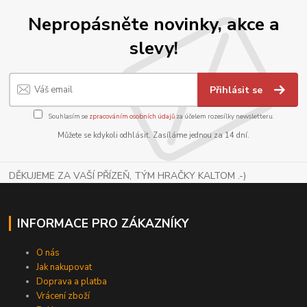
Nepropásněte novinky, akce a
slevy!
Přihlásit se
Souhlasím se
zpracováním osobních údajů
za účelem rozesílky newsletteru.
Můžete se kdykoli odhlásit. Zasíláme jednou za 14 dní.
DĚKUJEME ZA VAŠÍ PŘÍZEŇ, TÝM HRAČKY KALTOM .-)
INFORMACE PRO ZÁKAZNÍKY
O nás
Jak nakupovat
Doprava a platba
Vrácení zboží