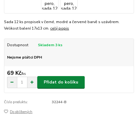
Sada 12 ks propisek v černé, modré a červené barvě s uzávěrem.
Velikost balení 17x13 cm.
celý popis
Dostupnost
Skladem 3 ks
Nejsme plátci DPH
69 Kč
/
ks
Přidat do košíku
Číslo produktu:
32244-B
Do oblíbených