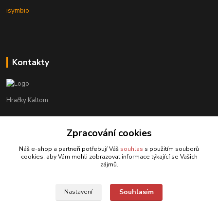
isymbio
Kontakty
Hračky Kaltom
Hračky Kaltom
Zpracování cookies
+420 777 538 008
(Po-Pá, 9 - 18 hod.)
Náš e-shop a partneři potřebují Váš
souhlas
s použitím souborů
cookies, aby Vám mohli zobrazovat informace týkající se Vašich
hrackykaltom@gmail.com
zájmů.
Souhlasím
Nastavení