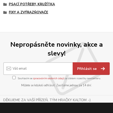
PSACÍ POTŘEBY, KRUŽÍTKA
FIXY A ZVÝRAZŇOVAČE
Nepropásněte novinky, akce a
slevy!
Přihlásit se
Souhlasím se
zpracováním osobních údajů
za účelem rozesílky newsletteru.
Můžete se kdykoli odhlásit. Zasíláme jednou za 14 dní.
DĚKUJEME ZA VAŠÍ PŘÍZEŇ, TÝM HRAČKY KALTOM .-)