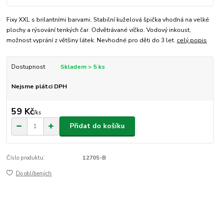
Fixy XXL s brilantními barvami. Stabilní kuželová špička vhodná na velké
plochy a rýsování tenkých čar. Odvětrávané víčko. Vodový inkoust,
možnost vyprání z většiny látek. Nevhodné pro děti do 3 let.
celý popis
Dostupnost
Skladem > 5 ks
Nejsme plátci DPH
59 Kč
/
ks
Přidat do košíku
Číslo produktu:
12705-B
Do oblíbených