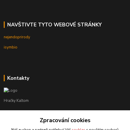
NAVŠTIVTE TYTO WEBOVÉ STRÁNKY
nejendoprirody
isymbio
Kontakty
Hračky Kaltom
Hračky Kaltom
+420 777 538 008
Zpracování cookies
(Po-Pá, 9 - 18 hod.)
Náš e-shop a partneři potřebují Váš
souhlas
s použitím souborů