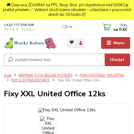
🚚 Doprava ZDARMA na PPL Shop-Box, při objednávce nad 500Kč a
platbě předem.✅ Veškeré zboží máme skladem – odesíláme v pracovních
dnech do 24 hodin.📦
0
ks
+420 777 538 008
CZK
za
0 Kč
(Po-Pá, 9 - 18 hod.)
Menu
Hledat
Úvod
PAPÍRNICTVÍ A ŠKOLNÍ POTŘEBY
PSACÍ POTŘEBY, KRUŽÍTKA
FIXY A ZVÝRAZŇOVAČE
Fixy XXL United Office 12ks
Fixy XXL United Office 12ks