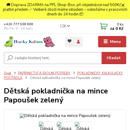
🚚 Doprava ZDARMA na PPL Shop-Box, při objednávce nad 500Kč a
platbě předem.✅ Veškeré zboží máme skladem – odesíláme v pracovních
dnech do 24 hodin.📦
0
ks
+420 777 538 008
CZK
za
0 Kč
(Po-Pá, 9 - 18 hod.)
Menu
Hledat
Úvod
PAPÍRNICTVÍ A ŠKOLNÍ POTŘEBY
POKLADNIČKY, KALKULAČKY,
POČÍTADLA
Dětská pokladnička na mince Papoušek zelený
Dětská pokladnička na mince
Papoušek zelený