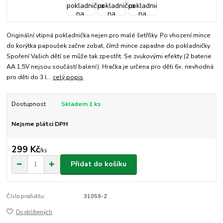
Originální vtipná pokladnička nejen pro malé šetřílky. Po vhození mince
do korýtka papoušek začne zobat, čímž mince zapadne do pokladničky.
Spoření Vašich dětí se může tak zpestřit. Se zvukovými efekty (2 baterie
AA 1,5V nejsou součástí balení). Hračka je určena pro děti 6+, nevhodná
pro děti do 3 l...
celý popis
Dostupnost
Skladem 1 ks
Nejsme plátci DPH
299 Kč
/
ks
Přidat do košíku
Číslo produktu:
31059-Z
Do oblíbených