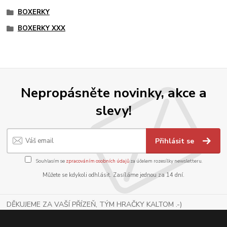
BOXERKY
BOXERKY XXX
Nepropásněte novinky, akce a
slevy!
Přihlásit se
Souhlasím se
zpracováním osobních údajů
za účelem rozesílky newsletteru.
Můžete se kdykoli odhlásit. Zasíláme jednou za 14 dní.
DĚKUJEME ZA VAŠÍ PŘÍZEŇ, TÝM HRAČKY KALTOM .-)