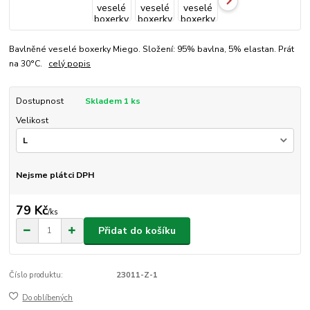
Bavlněné veselé boxerky Miego. Složení: 95% bavlna, 5% elastan. Prát
na 30°C.
celý popis
Dostupnost
Skladem 1 ks
Velikost
Nejsme plátci DPH
79 Kč
/
ks
Přidat do košíku
Číslo produktu:
23011-Z-1
Do oblíbených