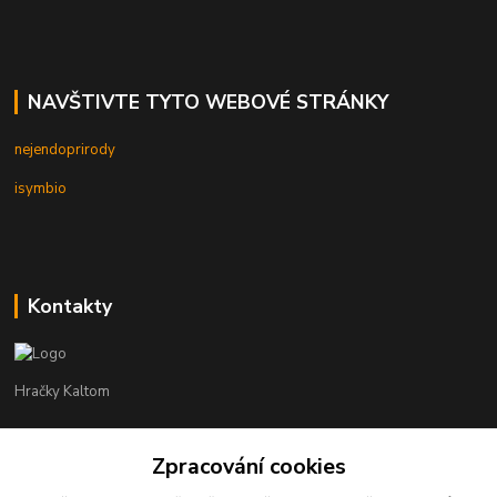
NAVŠTIVTE TYTO WEBOVÉ STRÁNKY
nejendoprirody
isymbio
Kontakty
Hračky Kaltom
Hračky Kaltom
Zpracování cookies
+420 777 538 008
(Po-Pá, 9 - 18 hod.)