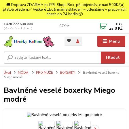
🚚 Doprava ZDARMA na PPL Shop-Box, při objednávce nad 500Kč a
platbě předem.✅ Veškeré zboží máme skladem – odesíláme v pracovních
dnech do 24 hodin.📦
0
ks
+420 777 538 008
CZK
za
0 Kč
(Po-Pá, 9 - 18 hod.)
Menu
Hledat
Úvod
MÓDA
PRO MUŽE
BOXERKY
Bavlněné veselé boxerky
Miego modré
Bavlněné veselé boxerky Miego
modré