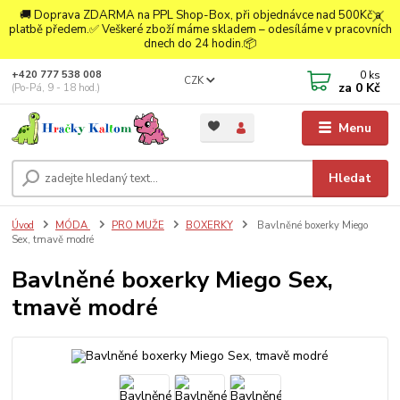
🚚 Doprava ZDARMA na PPL Shop-Box, při objednávce nad 500Kč a
platbě předem.✅ Veškeré zboží máme skladem – odesíláme v pracovních
dnech do 24 hodin.📦
0
ks
+420 777 538 008
CZK
za
0 Kč
(Po-Pá, 9 - 18 hod.)
Menu
Hledat
Úvod
MÓDA
PRO MUŽE
BOXERKY
Bavlněné boxerky Miego
Sex, tmavě modré
Bavlněné boxerky Miego Sex,
tmavě modré