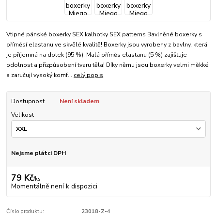
Vtipné pánské boxerky SEX kalhotky SEX patterns Bavlněné boxerky s
příměsí elastanu ve skvělé kvalitě! Boxerky jsou vyrobeny z bavlny, která
je příjemná na dotek (95 %). Malá příměs elastanu (5 %) zajišťuje
odolnost a přizpůsobení tvaru těla! Díky němu jsou boxerky velmi měkké
a zaručují vysoký komf...
celý popis
Dostupnost
Není skladem
Velikost
Nejsme plátci DPH
79 Kč
/
ks
Momentálně není k dispozici
Číslo produktu:
23018-Z-4