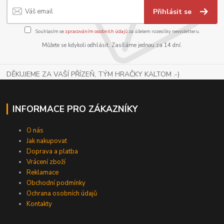
Přihlásit se
Souhlasím se
zpracováním osobních údajů
za účelem rozesílky newsletteru.
Můžete se kdykoli odhlásit. Zasíláme jednou za 14 dní.
DĚKUJEME ZA VAŠÍ PŘÍZEŇ, TÝM HRAČKY KALTOM .-)
INFORMACE PRO ZÁKAZNÍKY
O nás
Jak nakupovat
Doprava a platba
Vrácení zboží
Reklamace
Obchodní podmínky
Ochrana osobních údajů
Kontakty