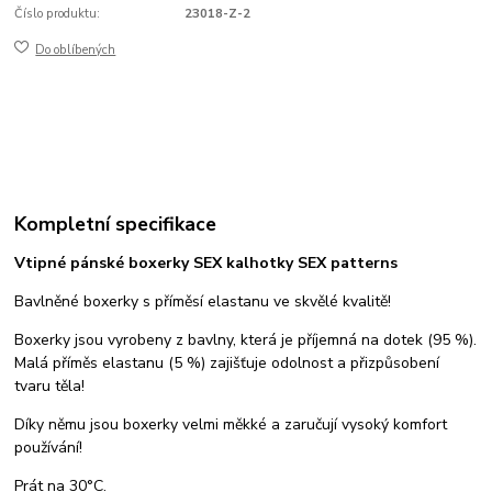
Číslo produktu:
23018-Z-2
Do oblíbených
Kompletní specifikace
Vtipné pánské boxerky SEX kalhotky SEX patterns
Bavlněné boxerky s příměsí elastanu ve skvělé kvalitě!
Boxerky jsou vyrobeny z bavlny, která je příjemná na dotek (95 %).
Malá příměs elastanu (5 %) zajišťuje odolnost a přizpůsobení
tvaru těla!
Díky němu jsou boxerky velmi měkké a zaručují vysoký komfort
používání!
Prát na 30°C.