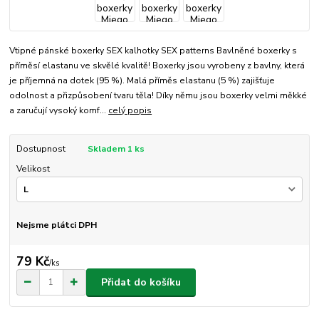
Vtipné pánské boxerky SEX kalhotky SEX patterns Bavlněné boxerky s
příměsí elastanu ve skvělé kvalitě! Boxerky jsou vyrobeny z bavlny, která
je příjemná na dotek (95 %). Malá příměs elastanu (5 %) zajišťuje
odolnost a přizpůsobení tvaru těla! Díky němu jsou boxerky velmi měkké
a zaručují vysoký komf...
celý popis
Dostupnost
Skladem 1 ks
Velikost
Nejsme plátci DPH
79 Kč
/
ks
Přidat do košíku