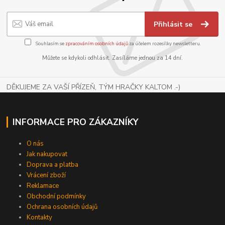
Přihlásit se
Souhlasím se
zpracováním osobních údajů
za účelem rozesílky newsletteru.
Můžete se kdykoli odhlásit. Zasíláme jednou za 14 dní.
DĚKUJEME ZA VAŠÍ PŘÍZEŇ, TÝM HRAČKY KALTOM .-)
INFORMACE PRO ZÁKAZNÍKY
O nás
Jak nakupovat
Doprava a platba
Vrácení zboží
Reklamace
Obchodní podmínky
Ochrana osobních údajů
Kontakty