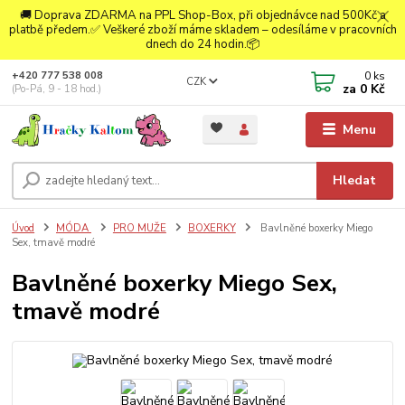
🚚 Doprava ZDARMA na PPL Shop-Box, při objednávce nad 500Kč a
platbě předem.✅ Veškeré zboží máme skladem – odesíláme v pracovních
dnech do 24 hodin.📦
0
ks
+420 777 538 008
CZK
za
0 Kč
(Po-Pá, 9 - 18 hod.)
Menu
Hledat
Úvod
MÓDA
PRO MUŽE
BOXERKY
Bavlněné boxerky Miego
Sex, tmavě modré
Bavlněné boxerky Miego Sex,
tmavě modré