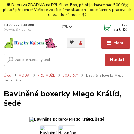
🚚 Doprava ZDARMA na PPL Shop-Box, při objednávce nad 500Kč a
platbě předem.✅ Veškeré zboží máme skladem – odesíláme v pracovních
dnech do 24 hodin.📦
0
ks
+420 777 538 008
CZK
za
0 Kč
(Po-Pá, 9 - 18 hod.)
Menu
Hledat
Úvod
MÓDA
PRO MUŽE
BOXERKY
Bavlněné boxerky Miego
Králíci, šedé
Bavlněné boxerky Miego Králíci,
šedé