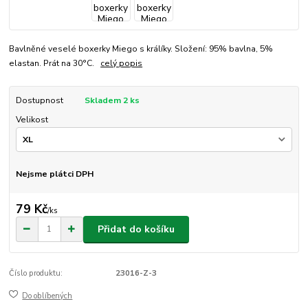
Bavlněné veselé boxerky Miego s králíky. Složení: 95% bavlna, 5%
elastan. Prát na 30°C.
celý popis
Dostupnost
Skladem 2 ks
Velikost
Nejsme plátci DPH
79 Kč
/
ks
Přidat do košíku
Číslo produktu:
23016-Z-3
Do oblíbených