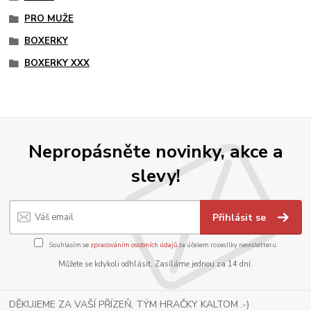
PRO MUŽE
BOXERKY
BOXERKY XXX
Nepropásněte novinky, akce a
slevy!
Přihlásit se
Souhlasím se
zpracováním osobních údajů
za účelem rozesílky newsletteru.
Můžete se kdykoli odhlásit. Zasíláme jednou za 14 dní.
DĚKUJEME ZA VAŠÍ PŘÍZEŇ, TÝM HRAČKY KALTOM .-)