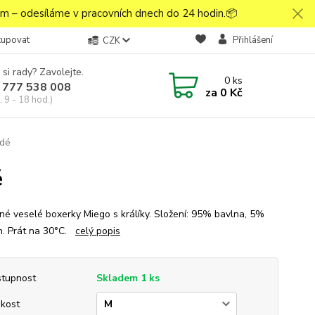
 – odesíláme v pracovních dnech do 24 hodin.📦
kupovat
Přihlášení
CZK
 si rady? Zavolejte.
0
ks
 777 538 008
za
0 Kč
 9 - 18 hod.)
edé
é
né veselé boxerky Miego s králíky. Složení: 95% bavlna, 5%
n. Prát na 30°C.
celý popis
tupnost
Skladem 1 ks
ikost