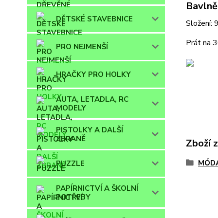
Bavlně
DĚTSKÉ STAVEBNICE
Složení:
Prát na 3
PRO NEJMENŠÍ
HRAČKY PRO HOLKY
AUTA, LETADLA, RC
MODELY
PISTOLKY A DALŠÍ
ZBRANĚ
Zboží 
MÓD
PUZZLE
PAPÍRNICTVÍ A ŠKOLNÍ
POTŘEBY