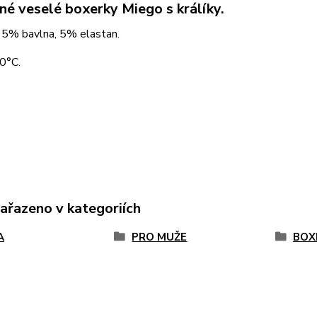
né veselé boxerky Miego s králíky.
 95% bavlna, 5% elastan.
0°C.
zařazeno v kategoriích
A
PRO MUŽE
BOX