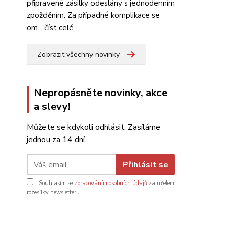
připravené zásilky odeslány s jednodenním
zpožděním. Za případné komplikace se
om...
číst celé
Zobrazit všechny novinky
Nepropásněte novinky, akce
a slevy!
Můžete se kdykoli odhlásit. Zasíláme
jednou za 14 dní.
Přihlásit se
Souhlasím se
zpracováním osobních údajů
za účelem
rozesílky newsletteru.