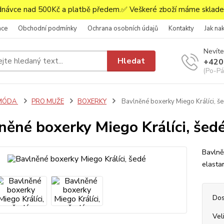
ávce nad 500Kč a platbě předem.✅ Veškeré zboží máme skladem
ace
Obchodní podmínky
Ochrana osobních údajů
Kontakty
Jak na
Nevíte
Hledat
+420
(Po-Pá,
MÓDA
PRO MUŽE
BOXERKY
Bavlněné boxerky Miego Králíci, š
něné boxerky Miego Králíci, šed
Bavlně
elasta
Dos
Vel