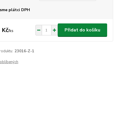
sme plátci DPH
 Kč
Přidat do košíku
/
ks
roduktu:
23016-Z-1
oblíbených