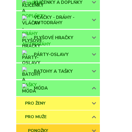
KLÍČENKY A DOPLŇKY
VLÁČKY - DRÁHY -
AUTODRÁHY
PLYŠOVÉ HRAČKY
PÁRTY-OSLAVY
BATOHY A TAŠKY
MÓDA
PRO ŽENY
PRO MUŽE
PONOŽKY