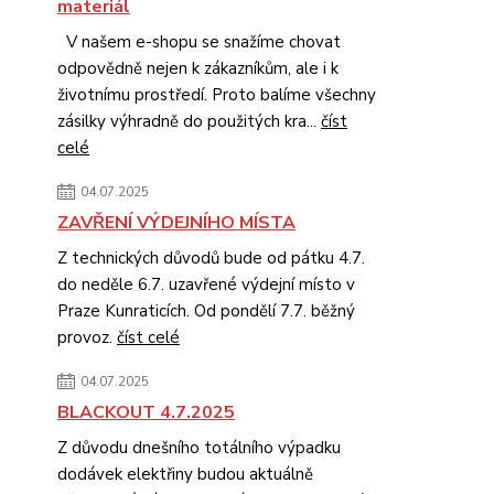
materiál
V našem e-shopu se snažíme chovat
odpovědně nejen k zákazníkům, ale i k
životnímu prostředí. Proto balíme všechny
zásilky výhradně do použitých kra...
číst
celé
04.07.2025
ZAVŘENÍ VÝDEJNÍHO MÍSTA
Z technických důvodů bude od pátku 4.7.
do neděle 6.7. uzavřené výdejní místo v
Praze Kunraticích. Od pondělí 7.7. běžný
provoz.
číst celé
04.07.2025
BLACKOUT 4.7.2025
Z důvodu dnešního totálního výpadku
dodávek elektřiny budou aktuálně