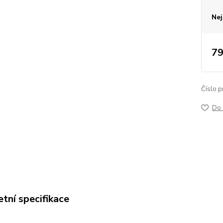
Nej
79
Číslo p
Do 
tní specifikace