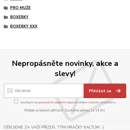
PRO MUŽE
BOXERKY
BOXERKY XXX
Nepropásněte novinky, akce a
slevy!
Přihlásit se
Souhlasím se
zpracováním osobních údajů
za účelem rozesílky newsletteru.
Můžete se kdykoli odhlásit. Zasíláme jednou za 14 dní.
DĚKUJEME ZA VAŠÍ PŘÍZEŇ, TÝM HRAČKY KALTOM .-)