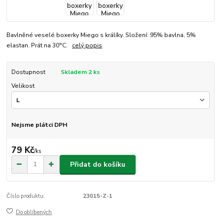
Bavlněné veselé boxerky Miego s králíky. Složení: 95% bavlna, 5%
elastan. Prát na 30°C.
celý popis
Dostupnost
Skladem 2 ks
Velikost
Nejsme plátci DPH
79 Kč
/
ks
Přidat do košíku
Číslo produktu:
23015-Z-1
Do oblíbených