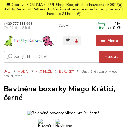
🚚 Doprava ZDARMA na PPL Shop-Box, při objednávce nad 500Kč a
platbě předem.✅ Veškeré zboží máme skladem – odesíláme v pracovních
dnech do 24 hodin.📦
0
ks
+420 777 538 008
CZK
za
0 Kč
(Po-Pá, 9 - 18 hod.)
Menu
Hledat
Úvod
MÓDA
PRO MUŽE
BOXERKY
Bavlněné boxerky Miego
Králíci, černé
Bavlněné boxerky Miego Králíci,
černé