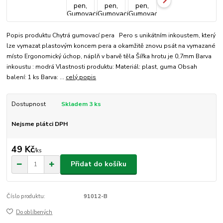
Popis produktu Chytrá gumovací pera Pero s unikátním inkoustem, který
lze vymazat plastovým koncem pera a okamžitě znovu psát na vymazané
místo Ergonomický úchop, náplň v barvě těla Šířka hrotu je 0,7mm Barva
inkoustu : modrá Vlastnosti produktu: Materiál: plast, guma Obsah
balení: 1 ks Barva: ...
celý popis
Dostupnost
Skladem 3 ks
Nejsme plátci DPH
49 Kč
/
ks
Přidat do košíku
Číslo produktu:
91012-B
Do oblíbených