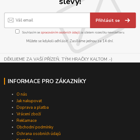
slevy!
Přihlásit se
Souhlasím se
zpracováním osobních údajů
za účelem rozesílky newsletteru.
Můžete se kdykoli odhlásit. Zasíláme jednou za 14 dní.
DĚKUJEME ZA VAŠÍ PŘÍZEŇ, TÝM HRAČKY KALTOM .-)
INFORMACE PRO ZÁKAZNÍKY
O nás
Jak nakupovat
Doprava a platba
Vrácení zboží
Reklamace
Obchodní podmínky
Ochrana osobních údajů