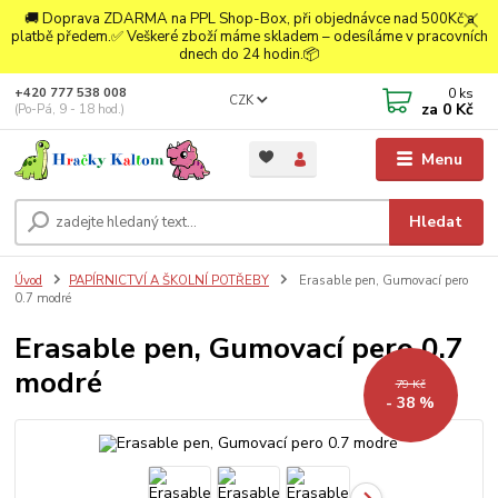
🚚 Doprava ZDARMA na PPL Shop-Box, při objednávce nad 500Kč a
platbě předem.✅ Veškeré zboží máme skladem – odesíláme v pracovních
dnech do 24 hodin.📦
0
ks
+420 777 538 008
CZK
za
0 Kč
(Po-Pá, 9 - 18 hod.)
Menu
Hledat
Úvod
PAPÍRNICTVÍ A ŠKOLNÍ POTŘEBY
Erasable pen, Gumovací pero
0.7 modré
Erasable pen, Gumovací pero 0.7
modré
79 Kč
- 38 %