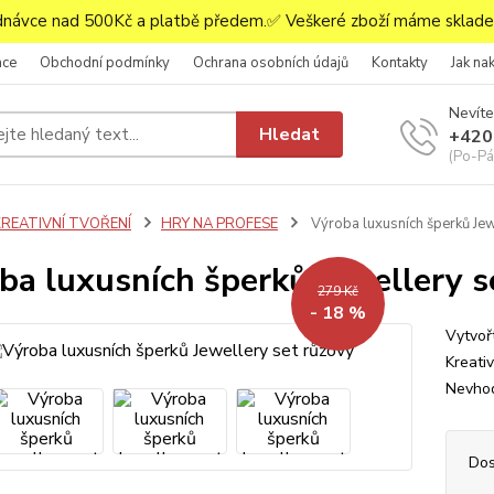
ávce nad 500Kč a platbě předem.✅ Veškeré zboží máme skladem
ace
Obchodní podmínky
Ochrana osobních údajů
Kontakty
Jak na
Nevíte
Hledat
+420
(Po-Pá,
KREATIVNÍ TVOŘENÍ
HRY NA PROFESE
Výroba luxusních šperků Jew
ba luxusních šperků Jewellery s
279 Kč
- 18 %
Vytvoř
Kreativ
Nevhod
Dos