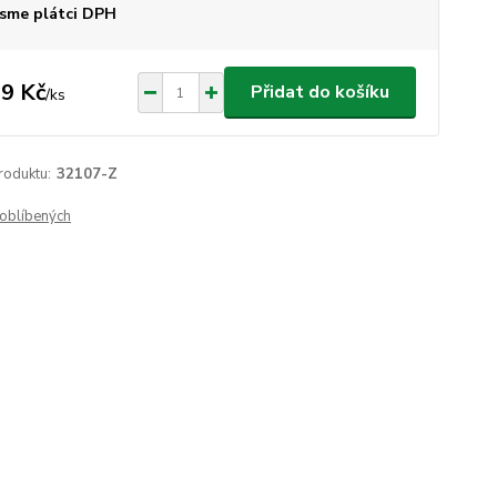
sme plátci DPH
9 Kč
Přidat do košíku
/
ks
roduktu:
32107-Z
oblíbených