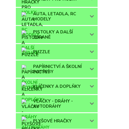
AUTA, LETADLA, RC
MODELY
PISTOLKY A DALŠÍ
ZBRANĚ
PUZZLE
PAPÍRNICTVÍ A ŠKOLNÍ
POTŘEBY
KLÍČENKY A DOPLŇKY
VLÁČKY - DRÁHY -
AUTODRÁHY
PLYŠOVÉ HRAČKY