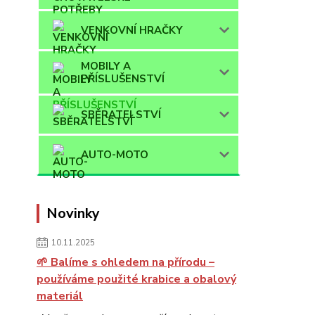
VENKOVNÍ HRAČKY
MOBILY A
PŘÍSLUŠENSTVÍ
SBĚRATELSTVÍ
AUTO-MOTO
Novinky
10.11.2025
🌱 Balíme s ohledem na přírodu –
používáme použité krabice a obalový
materiál