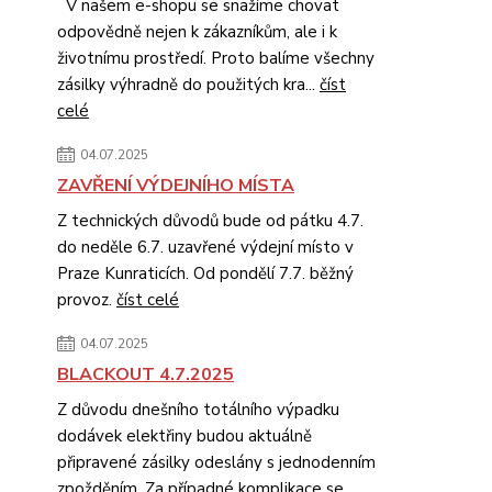
V našem e-shopu se snažíme chovat
odpovědně nejen k zákazníkům, ale i k
životnímu prostředí. Proto balíme všechny
zásilky výhradně do použitých kra...
číst
celé
04.07.2025
ZAVŘENÍ VÝDEJNÍHO MÍSTA
Z technických důvodů bude od pátku 4.7.
do neděle 6.7. uzavřené výdejní místo v
Praze Kunraticích. Od pondělí 7.7. běžný
provoz.
číst celé
04.07.2025
BLACKOUT 4.7.2025
Z důvodu dnešního totálního výpadku
dodávek elektřiny budou aktuálně
připravené zásilky odeslány s jednodenním
zpožděním. Za případné komplikace se