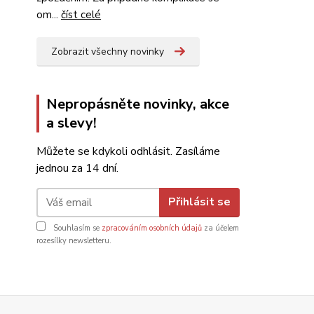
om...
číst celé
Zobrazit všechny novinky
Nepropásněte novinky, akce
a slevy!
Můžete se kdykoli odhlásit. Zasíláme
jednou za 14 dní.
Přihlásit se
Souhlasím se
zpracováním osobních údajů
za účelem
rozesílky newsletteru.