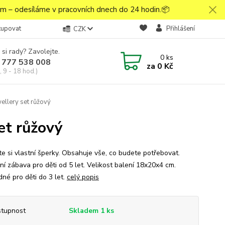
 – odesíláme v pracovních dnech do 24 hodin.📦
kupovat
Přihlášení
CZK
 si rady? Zavolejte.
0
ks
 777 538 008
za
0 Kč
 9 - 18 hod.)
ellery set růžový
et růžový
te si vlastní šperky. Obsahuje vše, co budete potřebovat.
ní zábava pro děti od 5 let. Velikost balení 18x20x4 cm.
né pro děti do 3 let.
celý popis
tupnost
Skladem 1 ks