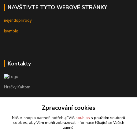
NAVŠTIVTE TYTO WEBOVÉ STRÁNKY
nejendoprirody
isymbio
Kontakty
Hračky Kaltom
Hračky Kaltom
Zpracování cookies
+420 777 538 008
(Po-Pá, 9 - 18 hod.)
Náš e-shop a partneři potřebují Váš
souhlas
s použitím souborů
cookies, aby Vám mohli zobrazovat informace týkající se Vašich
hrackykaltom@gmail.com
zájmů.