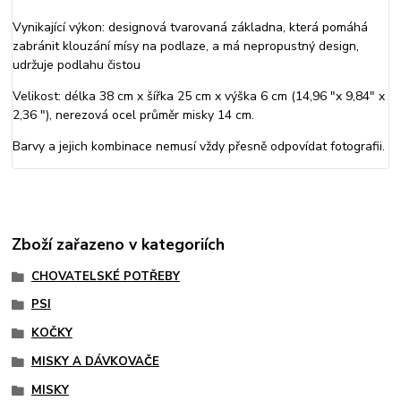
Vynikající výkon: designová tvarovaná základna, která pomáhá
zabránit klouzání mísy na podlaze, a má nepropustný design,
udržuje podlahu čistou
Velikost: délka 38 cm x šířka 25 cm x výška 6 cm (14,96 "x 9,84" x
2,36 "), nerezová ocel průměr misky 14 cm.
Barvy a jejich kombinace nemusí vždy přesně odpovídat fotografii.
Zboží zařazeno v kategoriích
CHOVATELSKÉ POTŘEBY
PSI
KOČKY
MISKY A DÁVKOVAČE
MISKY