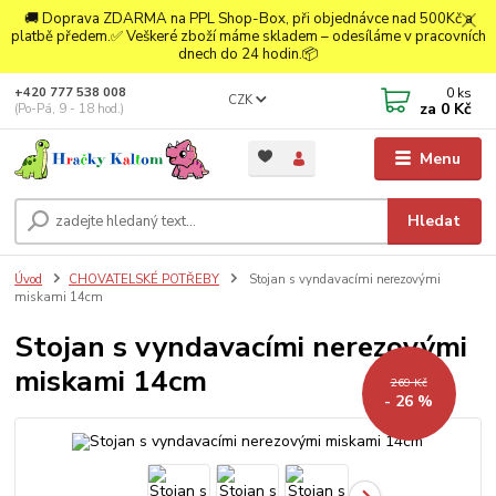
🚚 Doprava ZDARMA na PPL Shop-Box, při objednávce nad 500Kč a
platbě předem.✅ Veškeré zboží máme skladem – odesíláme v pracovních
dnech do 24 hodin.📦
0
ks
+420 777 538 008
CZK
za
0 Kč
(Po-Pá, 9 - 18 hod.)
Menu
Hledat
Úvod
CHOVATELSKÉ POTŘEBY
Stojan s vyndavacími nerezovými
miskami 14cm
Stojan s vyndavacími nerezovými
miskami 14cm
269 Kč
- 26 %