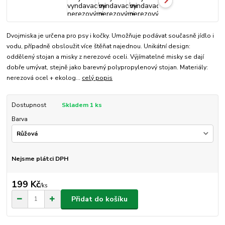
Dvojmiska je určena pro psy i kočky. Umožňuje podávat současně jídlo i
vodu, případně obsloužit více štěňat najednou. Unikátní design:
oddělený stojan a misky z nerezové oceli. Výjímatelné misky se dají
dobře umývat, stejně jako barevný polypropylenový stojan. Materiály:
nerezová ocel + ekolog...
celý popis
Dostupnost
Skladem 1 ks
Barva
Nejsme plátci DPH
199 Kč
/
ks
Přidat do košíku