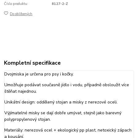
Číslo produktu:
8127-2-Z
Do oblíbených
Kompletní specifikace
Dvojmiska je určena pro psy i kočky.
Umožňuje podávat současně jídlo i vodu, případně obsloužit více
štěňat najednou.
Unikátní design: oddělený stojan a misky z nerezové oceli.
Výjímatelné misky se dají dobře umývat, stejně jako barevný
polypropylenový stojan.
Materiály: nerezová ocel + ekologický pp plast, netoxický zápach
a kousání.