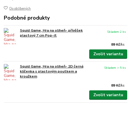
Do oblíbených
Podobné produkty
Squid Game, Hra na oliheň- přívěšek
Skladem 2 ks
plastový 7 cm Pop-it
89 Kč
/
ks
Zvolit variantu
Squid Game, Hra na oliheň- 2D černá
Skladem > 5 ks
klíčenka s plastovým poutkem a
kroužkem
89 Kč
/
ks
Zvolit variantu