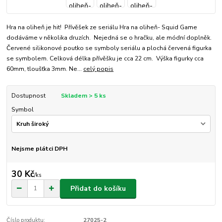
Hra na oliheň je hit! Přívěšek ze seriálu Hra na oliheň- Squid Game
dodáváme v několika druzích. Nejedná se o hračku, ale módní doplněk.
Červené silikonové poutko se symboly seriálu a plochá červená figurka
se symbolem. Celková délka přívěšku je cca 22 cm. Výška figurky cca
60mm, tloušťka 3mm. Ne...
celý popis
Dostupnost
Skladem > 5 ks
Symbol
Nejsme plátci DPH
30 Kč
/
ks
Přidat do košíku
Číslo produktu:
27025-2