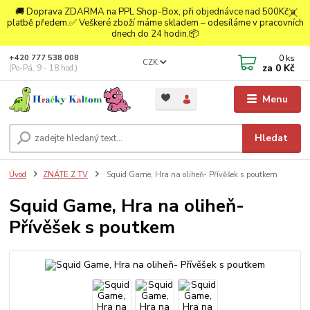
🚚 Doprava ZDARMA na PPL Shop-Box, při objednávce nad 500Kč a
platbě předem.✅ Veškeré zboží máme skladem – odesíláme v pracovních
dnech do 24 hodin.📦
0
ks
+420 777 538 008
CZK
za
0 Kč
(Po-Pá, 9 - 18 hod.)
Menu
Hledat
Úvod
ZNÁTE Z TV
Squid Game, Hra na oliheň- Přívěšek s poutkem
Squid Game, Hra na oliheň-
Přívěšek s poutkem