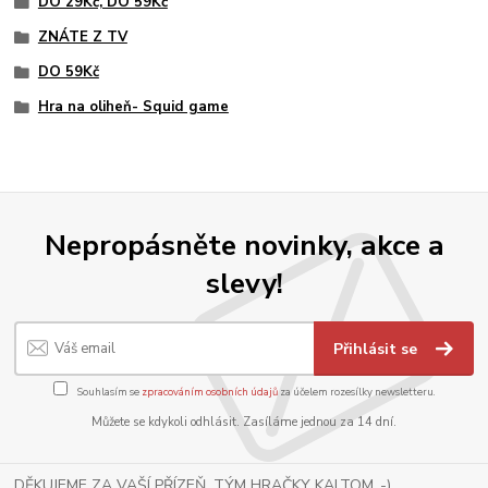
DO 29Kč, DO 59Kč
ZNÁTE Z TV
DO 59Kč
Hra na oliheň- Squid game
Nepropásněte novinky, akce a
slevy!
Přihlásit se
Souhlasím se
zpracováním osobních údajů
za účelem rozesílky newsletteru.
Můžete se kdykoli odhlásit. Zasíláme jednou za 14 dní.
DĚKUJEME ZA VAŠÍ PŘÍZEŇ, TÝM HRAČKY KALTOM .-)