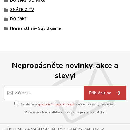
DO 29Kč, DO 59Kč
ZNÁTE Z TV
DO 59Kč
Hra na oliheň- Squid game
Nepropásněte novinky, akce a
slevy!
Přihlásit se
Souhlasím se
zpracováním osobních údajů
za účelem rozesílky newsletteru.
Můžete se kdykoli odhlásit. Zasíláme jednou za 14 dní.
DĚKUJEME ZA VAŠÍ PŘÍZEŇ, TÝM HRAČKY KALTOM .-)