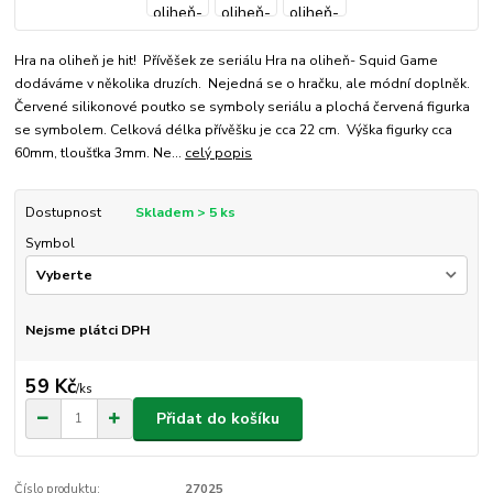
Hra na oliheň je hit! Přívěšek ze seriálu Hra na oliheň- Squid Game
dodáváme v několika druzích. Nejedná se o hračku, ale módní doplněk.
Červené silikonové poutko se symboly seriálu a plochá červená figurka
se symbolem. Celková délka přívěšku je cca 22 cm. Výška figurky cca
60mm, tloušťka 3mm. Ne...
celý popis
Dostupnost
Skladem > 5 ks
Symbol
Nejsme plátci DPH
59 Kč
/
ks
Přidat do košíku
Číslo produktu:
27025