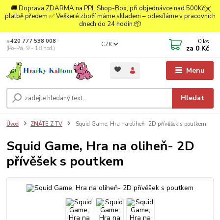
🚚 Doprava ZDARMA na PPL Shop-Box, při objednávce nad 500Kč a
platbě předem.✅ Veškeré zboží máme skladem – odesíláme v pracovních
dnech do 24 hodin.📦
0
ks
+420 777 538 008
CZK
za
0 Kč
(Po-Pá, 9 - 18 hod.)
Menu
Hledat
Úvod
ZNÁTE Z TV
Squid Game, Hra na oliheň- 2D přívěšek s poutkem
Squid Game, Hra na oliheň- 2D
přívěšek s poutkem