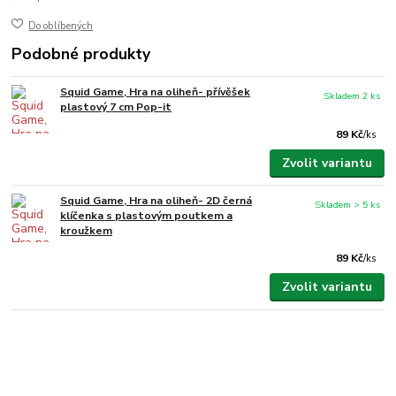
Do oblíbených
Podobné produkty
Squid Game, Hra na oliheň- přívěšek
Skladem 2 ks
plastový 7 cm Pop-it
89 Kč
/
ks
Zvolit variantu
Squid Game, Hra na oliheň- 2D černá
Skladem > 5 ks
klíčenka s plastovým poutkem a
kroužkem
89 Kč
/
ks
Zvolit variantu