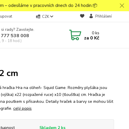
 – odesíláme v pracovních dnech do 24 hodin.📦
kupovat
Přihlášení
CZK
 si rady? Zavolejte.
0
ks
 777 538 008
za
0 Kč
 9 - 18 hod.)
22 cm
á hračka Hra na oliheň- Squid Game. Rozměry plyšáka jsou
 (výška) x22 (rozpažené ruce) x10 (tloušťka) cm. Hračka je
na poutkem s přísavkou. Detaily hraček a barvy se mohou lišit
ografie.
celý popis
tupnost
Skladem 2 ks