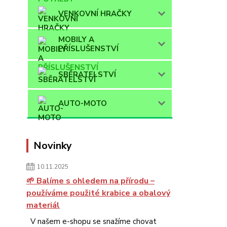
VENKOVNÍ HRAČKY
MOBILY A
PŘÍSLUŠENSTVÍ
SBĚRATELSTVÍ
AUTO-MOTO
Novinky
10.11.2025
🌱 Balíme s ohledem na přírodu –
používáme použité krabice a obalový
materiál
V našem e-shopu se snažíme chovat