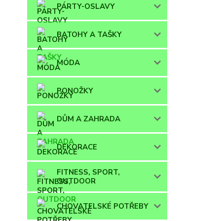
PÁRTY-OSLAVY
BATOHY A TAŠKY
MÓDA
PONOŽKY
DŮM A ZAHRADA
DEKORACE
FITNESS, SPORT,
OUTDOOR
CHOVATELSKÉ POTŘEBY