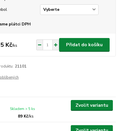
mbol
sme plátci DPH
5 Kč
Přidat do košíku
/
ks
roduktu:
21101
oblíbených
Zvolit variantu
Skladem > 5 ks
89 Kč
/
ks
Zvolit variantu