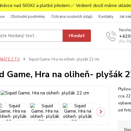
ávce nad 500Kč a platbě předem.✅ Veškeré zboží máme skladem
ace
Obchodní podmínky
Ochrana osobních údajů
Kontakty
Jak na
Nevíte
Hledat
+420
(Po-Pá,
ZNÁTE Z TV
Squid Game, Hra na oliheň- plyšák 22 cm
d Game, Hra na oliheň- plyšák 
Plyšov
cca 22
vybave
od fot
Dos