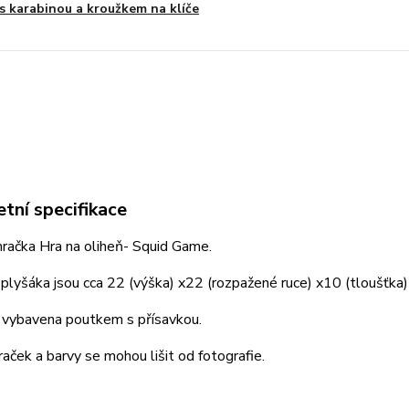
s karabinou a kroužkem na klíče
tní specifikace
račka Hra na oliheň- Squid Game.
lyšáka jsou cca 22 (výška) x22 (rozpažené ruce) x10 (tloušťka)
e vybavena poutkem s přísavkou.
raček a barvy se mohou lišit od fotografie.