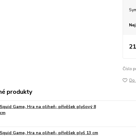
Sy
Nej
21
Číslo p
Do 
é produkty
Squid Game, Hra na oliheň- přívěšek plyšový 8
cm
Squid Game, Hra na oliheň- přívěšek plyš 13 cm