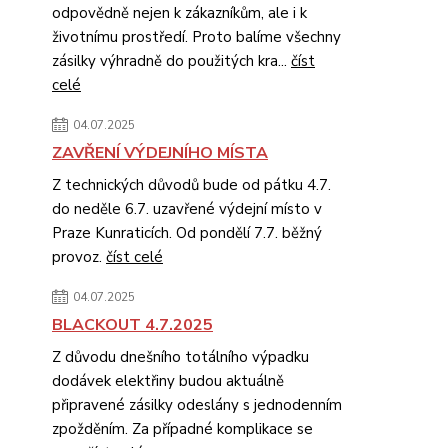
odpovědně nejen k zákazníkům, ale i k
životnímu prostředí. Proto balíme všechny
zásilky výhradně do použitých kra...
číst
celé
04.07.2025
ZAVŘENÍ VÝDEJNÍHO MÍSTA
Z technických důvodů bude od pátku 4.7.
do neděle 6.7. uzavřené výdejní místo v
Praze Kunraticích. Od pondělí 7.7. běžný
provoz.
číst celé
04.07.2025
BLACKOUT 4.7.2025
Z důvodu dnešního totálního výpadku
dodávek elektřiny budou aktuálně
připravené zásilky odeslány s jednodenním
zpožděním. Za případné komplikace se