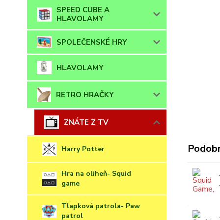
SPEED CUBE A
HLAVOLAMY
SPOLEČENSKÉ HRY
HLAVOLAMY
RETRO HRAČKY
ZNÁTE Z TV
Podobn
Harry Potter
Hra na oliheň- Squid
game
Tlapková patrola- Paw
patrol