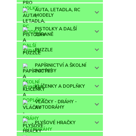
AUTA, LETADLA, RC
MODELY
PISTOLKY A DALŠÍ
ZBRANĚ
PUZZLE
PAPÍRNICTVÍ A ŠKOLNÍ
POTŘEBY
KLÍČENKY A DOPLŇKY
VLÁČKY - DRÁHY -
AUTODRÁHY
PLYŠOVÉ HRAČKY