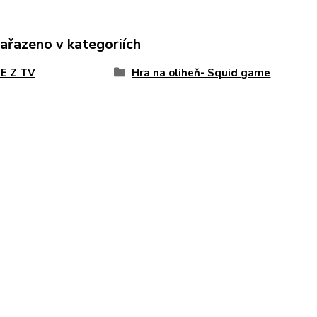
zařazeno v kategoriích
E Z TV
Hra na oliheň- Squid game