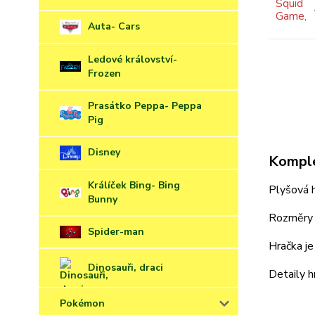
Auta- Cars
Ledové království-
Frozen
Prasátko Peppa- Peppa
Pig
Disney
Komple
Králíček Bing- Bing
Plyšová h
Bunny
Rozměry p
Spider-man
Hračka j
Dinosauři, draci
Detaily h
Pokémon