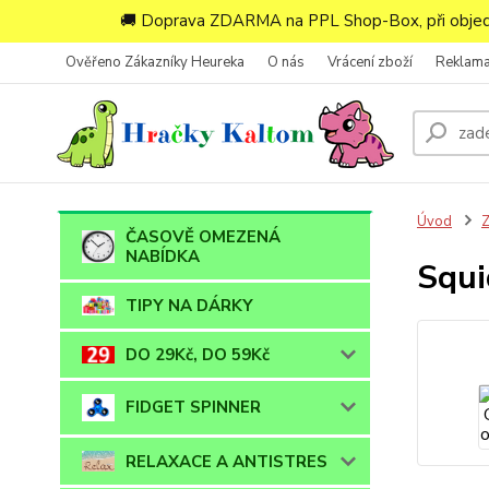
🚚 Doprava ZDARMA na PPL Shop-Box, při objedn
Ověřeno Zákazníky Heureka
O nás
Vrácení zboží
Reklam
Úvod
ČASOVĚ OMEZENÁ
NABÍDKA
Squi
TIPY NA DÁRKY
DO 29Kč, DO 59Kč
FIDGET SPINNER
RELAXACE A ANTISTRES