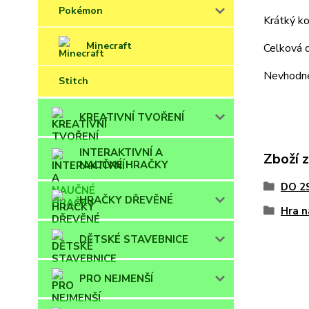
Pokémon
Krátký ko
Minecraft
Celková d
Nevhodné 
Stitch
KREATIVNÍ TVOŘENÍ
INTERAKTIVNÍ A
Zboží 
NAUČNÉ HRAČKY
DO 2
HRAČKY DŘEVĚNÉ
Hra n
DĚTSKÉ STAVEBNICE
PRO NEJMENŠÍ