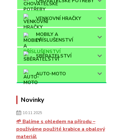
CHOVATELSKÉ POTŘEBY
VENKOVNÍ HRAČKY
MOBILY A
PŘÍSLUŠENSTVÍ
SBĚRATELSTVÍ
AUTO-MOTO
Novinky
10.11.2025
🌱 Balíme s ohledem na přírodu –
používáme použité krabice a obalový
materiál