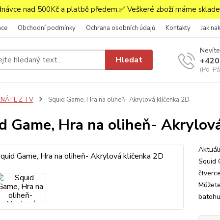
ávce nad 500Kč a platbě předem.✅ Veškeré zboží máme skladem
ace
Obchodní podmínky
Ochrana osobních údajů
Kontakty
Jak na
Nevíte
Hledat
+420
(Po-Pá,
ZNÁTE Z TV
Squid Game, Hra na oliheň- Akrylová klíčenka 2D
d Game, Hra na oliheň- Akrylová
Aktuál
Squid G
čtverce
Můžete
batohu.