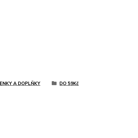
ČENKY A DOPLŇKY
DO 59Kč