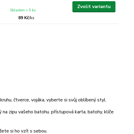
Zvolit variantu
Skladem > 5 ks
89 Kč
/
ks
ruhu, čtverce, vojáka, vyberte si svůj oblíbený styl.
na zipu vašeho batohu. přístupová karta, batohy, klíče
žete si ho vzít s sebou.