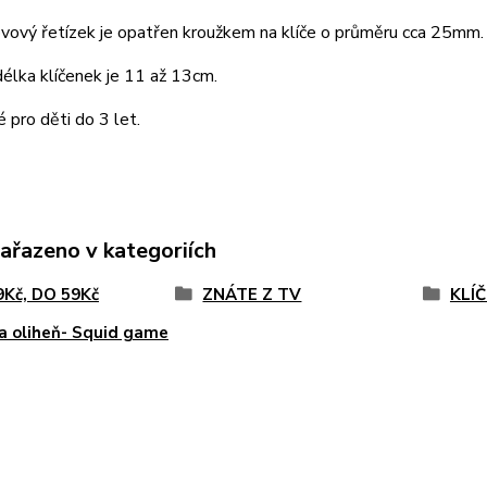
vový řetízek je opatřen kroužkem na klíče o průměru cca 25mm.
élka klíčenek je 11 až 13cm.
pro děti do 3 let.
zařazeno v kategoriích
9Kč, DO 59Kč
ZNÁTE Z TV
KLÍ
a oliheň- Squid game