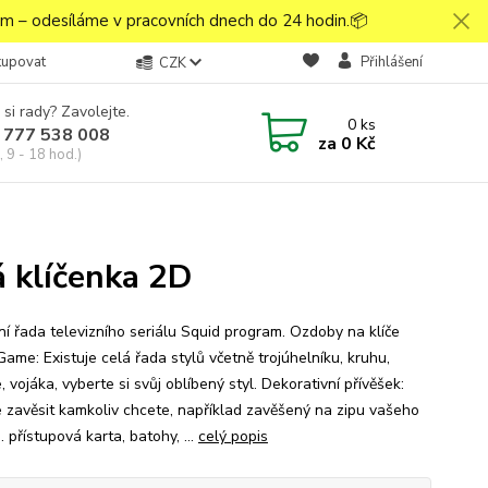
 – odesíláme v pracovních dnech do 24 hodin.📦
kupovat
Přihlášení
CZK
 si rady? Zavolejte.
0
ks
 777 538 008
za
0 Kč
 9 - 18 hod.)
 klíčenka 2D
ní řada televizního seriálu Squid program. Ozdoby na klíče
ame: Existuje celá řada stylů včetně trojúhelníku, kruhu,
, vojáka, vyberte si svůj oblíbený styl. Dekorativní přívěšek:
 zavěsit kamkoliv chcete, například zavěšený na zipu vašeho
 přístupová karta, batohy, ...
celý popis