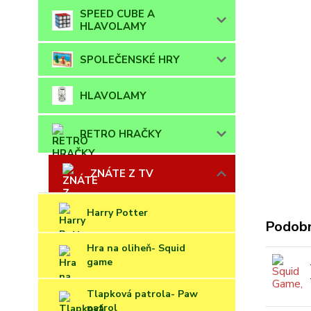
SPEED CUBE A
HLAVOLAMY
SPOLEČENSKÉ HRY
HLAVOLAMY
RETRO HRAČKY
ZNÁTE Z TV
Harry Potter
Podobn
Hra na oliheň- Squid
game
Tlapková patrola- Paw
patrol