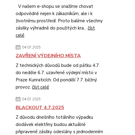
V našem e-shopu se snažíme chovat
odpovědně nejen k zákazníkům, ale i k
životnímu prostředí. Proto balíme všechny
zásilky výhradně do použitých kra...
číst
celé
04.07.2025
ZAVŘENÍ VÝDEJNÍHO MÍSTA
Z technických důvodů bude od pátku 4.7.
do neděle 6.7. uzavřené výdejní místo v
Praze Kunraticích. Od pondělí 7.7. běžný
provoz.
číst celé
04.07.2025
BLACKOUT 4.7.2025
Z důvodu dnešního totálního výpadku
dodávek elektřiny budou aktuálně
připravené zásilky odeslány s jednodenním