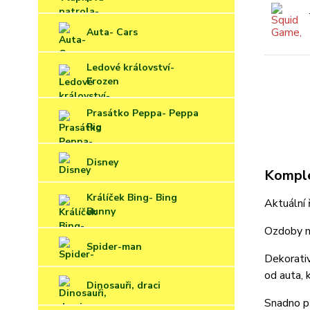
Auta- Cars
Ledové království-
Frozen
Prasátko Peppa- Peppa
Pig
Disney
Komple
Králíček Bing- Bing
Aktuální 
Bunny
Ozdoby na
Spider-man
Dekorativ
od auta, 
Dinosauři, draci
Snadno př