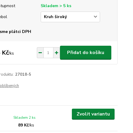
tupnost
Skladem > 5 ks
mbol
sme plátci DPH
 Kč
Přidat do košíku
/
ks
roduktu:
27018-5
oblíbených
Zvolit variantu
Skladem 2 ks
89 Kč
/
ks