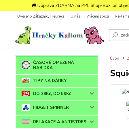
🚚 Doprava ZDARMA na PPL Shop-Box, při objedn
Ověřeno Zákazníky Heureka
O nás
Vrácení zboží
Reklam
Úvod
ČASOVĚ OMEZENÁ
NABÍDKA
Squi
TIPY NA DÁRKY
DO 29Kč, DO 59Kč
FIDGET SPINNER
RELAXACE A ANTISTRES