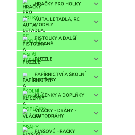
HRAČKY PRO HOLKY
AUTA, LETADLA, RC
MODELY
PISTOLKY A DALŠÍ
ZBRANĚ
PUZZLE
PAPÍRNICTVÍ A ŠKOLNÍ
POTŘEBY
KLÍČENKY A DOPLŇKY
VLÁČKY - DRÁHY -
AUTODRÁHY
PLYŠOVÉ HRAČKY