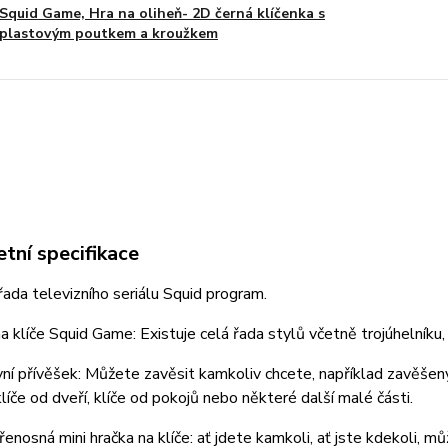
Squid Game, Hra na oliheň- 2D černá klíčenka s
plastovým poutkem a kroužkem
tní specifikace
řada televizního seriálu Squid program.
 klíče Squid Game: Existuje celá řada stylů včetně trojúhelníku, k
ní přívěšek: Můžete zavěsit kamkoliv chcete, například zavěšený 
klíče od dveří, klíče od pokojů nebo některé další malé části.
enosná mini hračka na klíče: ať jdete kamkoli, ať jste kdekoli, mů