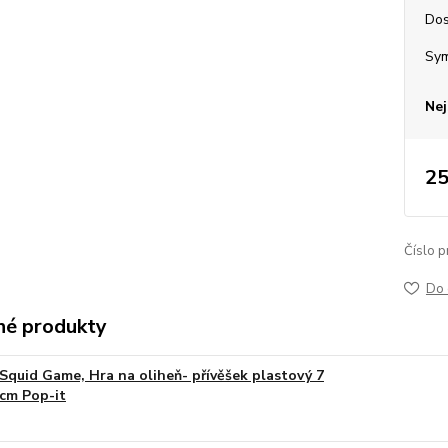
Dos
Sy
Nej
25
Číslo p
Do 
é produkty
Squid Game, Hra na oliheň- přívěšek plastový 7
cm Pop-it