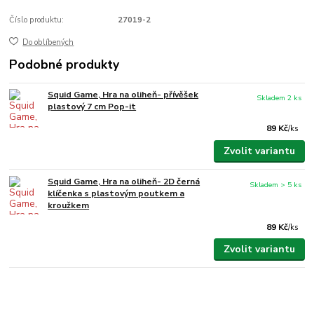
Číslo produktu:
27019-2
Do oblíbených
Podobné produkty
Squid Game, Hra na oliheň- přívěšek
Skladem 2 ks
plastový 7 cm Pop-it
89 Kč
/
ks
Zvolit variantu
Squid Game, Hra na oliheň- 2D černá
Skladem > 5 ks
klíčenka s plastovým poutkem a
kroužkem
89 Kč
/
ks
Zvolit variantu