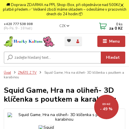
🚚 Doprava ZDARMA na PPL Shop-Box, při objednávce nad 500Kč a
platbě předem.✅ Veškeré zboží máme skladem – odesíláme v pracovních
dnech do 24 hodin.📦
0
ks
+420 777 538 008
CZK
za
0 Kč
(Po-Pá, 9 - 18 hod.)
Menu
Hledat
Úvod
ZNÁTE Z TV
Squid Game, Hra na oliheň- 3D klíčenka s poutkem a
karabinou
Squid Game, Hra na oliheň- 3D
klíčenka s poutkem a karabinou
89 Kč
- 49 %