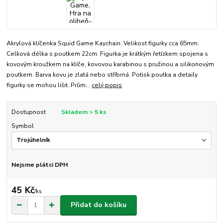
Akrylová klíčenka Squid Game Kaychain. Velikost figurky cca 65mm.
Celková délka s poutkem 22cm. Figurka je krátkým řetízkem spojena s
kovovým kroužkem na klíče, kovovou karabinou s pružinou a silikonovým
poutkem. Barva kovu je zlatá nebo stříbrná. Potisk poutka a detaily
figurky se mohou lišit. Prům...
celý popis
Dostupnost
Skladem > 5 ks
Symbol
Nejsme plátci DPH
45 Kč
/
ks
Přidat do košíku