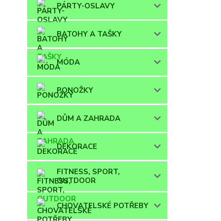
PÁRTY-OSLAVY
BATOHY A TAŠKY
MÓDA
PONOŽKY
DŮM A ZAHRADA
DEKORACE
FITNESS, SPORT,
OUTDOOR
CHOVATELSKÉ POTŘEBY