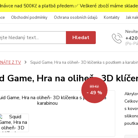
ávce nad 500Kč a platbě předem.✅ Veškeré zboží máme skladem
ace
Obchodní podmínky
Ochrana osobních údajů
Kontakty
Jak na
Nevíte
Hledat
+420
(Po-Pá,
ZNÁTE Z TV
Squid Game, Hra na oliheň- 3D klíčenka s poutkem a karabi
d Game, Hra na oliheň- 3D klíč
89 Kč
- 49 %
Akrylo
Celkov
s kovo
siliko
poutka 