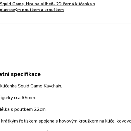
Squid Game, Hra na oliheň- 2D černá klíčenka s
plastovým poutkem a kroužkem
tní specifikace
klíčenka Squid Game Kaychain.
figurky cca 65mm.
délka s poutkem 22cm.
e krátkým řetízkem spojena s kovovým kroužkem na klíče, kovovo