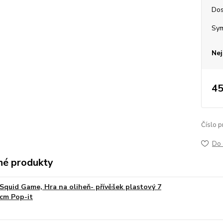
Dos
Sy
Nej
45
Číslo p
Do 
é produkty
Squid Game, Hra na oliheň- přívěšek plastový 7
cm Pop-it