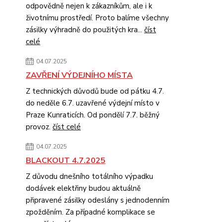
odpovědně nejen k zákazníkům, ale i k
životnímu prostředí. Proto balíme všechny
zásilky výhradně do použitých kra...
číst
celé
04.07.2025
ZAVŘENÍ VÝDEJNÍHO MÍSTA
Z technických důvodů bude od pátku 4.7.
do neděle 6.7. uzavřené výdejní místo v
Praze Kunraticích. Od pondělí 7.7. běžný
provoz.
číst celé
04.07.2025
BLACKOUT 4.7.2025
Z důvodu dnešního totálního výpadku
dodávek elektřiny budou aktuálně
připravené zásilky odeslány s jednodenním
zpožděním. Za případné komplikace se