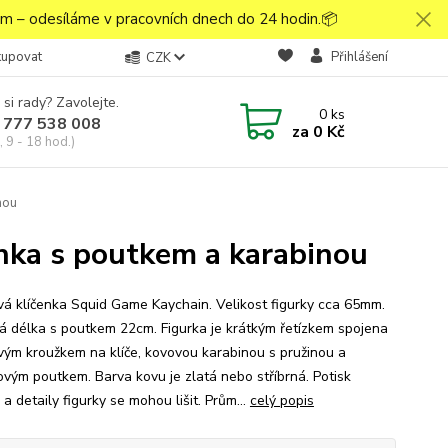
 – odesíláme v pracovních dnech do 24 hodin.📦
kupovat
Přihlášení
CZK
 si rady? Zavolejte.
0
ks
 777 538 008
za
0 Kč
 9 - 18 hod.)
nou
enka s poutkem a karabinou
vá klíčenka Squid Game Kaychain. Velikost figurky cca 65mm.
á délka s poutkem 22cm. Figurka je krátkým řetízkem spojena
vým kroužkem na klíče, kovovou karabinou s pružinou a
novým poutkem. Barva kovu je zlatá nebo stříbrná. Potisk
a detaily figurky se mohou lišit. Prům...
celý popis