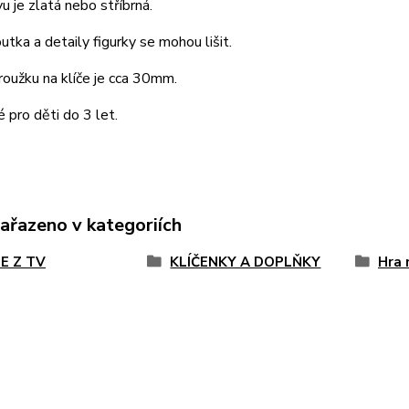
u je zlatá nebo stříbrná.
utka a detaily figurky se mohou lišit.
oužku na klíče je cca 30mm.
pro děti do 3 let.
zařazeno v kategoriích
E Z TV
KLÍČENKY A DOPLŇKY
Hra 