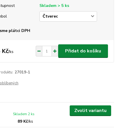
tupnost
Skladem > 5 ks
mbol
sme plátci DPH
 Kč
Přidat do košíku
/
ks
roduktu:
27019-1
oblíbených
Zvolit variantu
Skladem 2 ks
89 Kč
/
ks