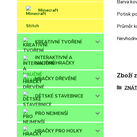
Barva kov
Minecraft
Potisk po
Průměr kr
Stitch
Nevhodné 
KREATIVNÍ TVOŘENÍ
INTERAKTIVNÍ A
NAUČNÉ HRAČKY
Zboží 
HRAČKY DŘEVĚNÉ
ZNÁT
DĚTSKÉ STAVEBNICE
PRO NEJMENŠÍ
HRAČKY PRO HOLKY