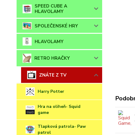
SPEED CUBE A
HLAVOLAMY
SPOLEČENSKÉ HRY
HLAVOLAMY
RETRO HRAČKY
ZNÁTE Z TV
Harry Potter
Podobn
Hra na oliheň- Squid
game
Tlapková patrola- Paw
patrol