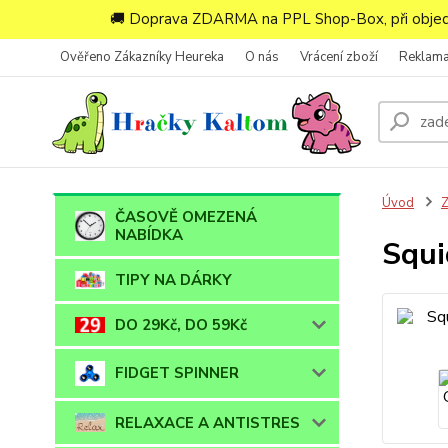
🚚 Doprava ZDARMA na PPL Shop-Box, při objedn
Ověřeno Zákazníky Heureka
O nás
Vrácení zboží
Reklam
Úvod
ČASOVĚ OMEZENÁ
NABÍDKA
Squi
TIPY NA DÁRKY
DO 29Kč, DO 59Kč
FIDGET SPINNER
RELAXACE A ANTISTRES