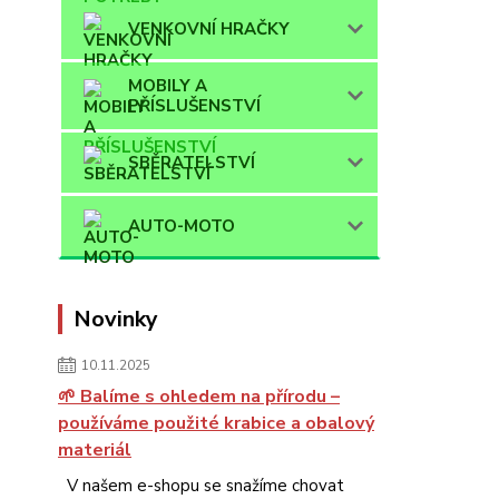
VENKOVNÍ HRAČKY
MOBILY A
PŘÍSLUŠENSTVÍ
SBĚRATELSTVÍ
AUTO-MOTO
Novinky
10.11.2025
🌱 Balíme s ohledem na přírodu –
používáme použité krabice a obalový
materiál
V našem e-shopu se snažíme chovat