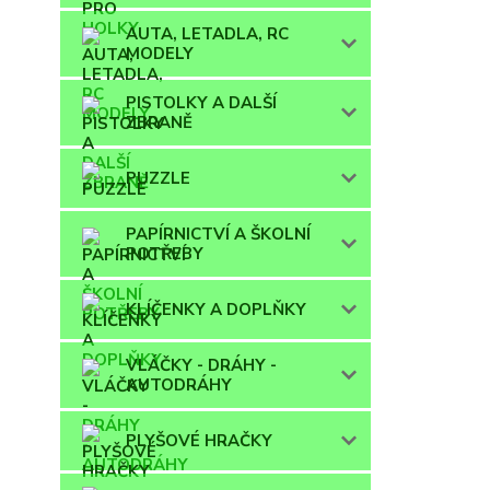
AUTA, LETADLA, RC
MODELY
PISTOLKY A DALŠÍ
ZBRANĚ
PUZZLE
PAPÍRNICTVÍ A ŠKOLNÍ
POTŘEBY
KLÍČENKY A DOPLŇKY
VLÁČKY - DRÁHY -
AUTODRÁHY
PLYŠOVÉ HRAČKY