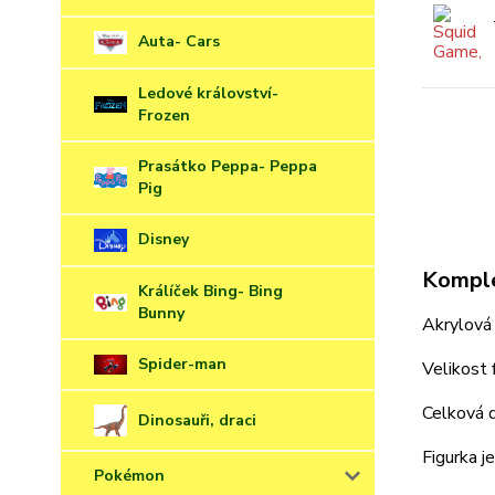
Auta- Cars
Ledové království-
Frozen
Prasátko Peppa- Peppa
Pig
Disney
Komple
Králíček Bing- Bing
Bunny
Akrylová 
Spider-man
Velikost 
Celková 
Dinosauři, draci
Figurka j
Pokémon