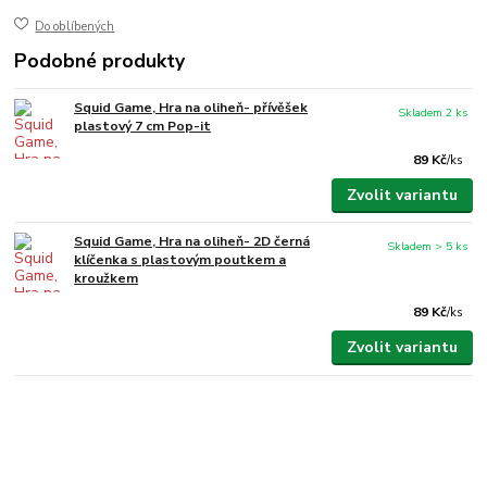
Do oblíbených
Podobné produkty
Squid Game, Hra na oliheň- přívěšek
Skladem 2 ks
plastový 7 cm Pop-it
89 Kč
/
ks
Zvolit variantu
Squid Game, Hra na oliheň- 2D černá
Skladem > 5 ks
klíčenka s plastovým poutkem a
kroužkem
89 Kč
/
ks
Zvolit variantu