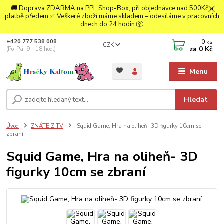
🚚 Doprava ZDARMA na PPL Shop-Box, při objednávce nad 500Kč a
platbě předem.✅ Veškeré zboží máme skladem – odesíláme v pracovních
dnech do 24 hodin.📦
0
ks
+420 777 538 008
CZK
za
0 Kč
(Po-Pá, 9 - 18 hod.)
Menu
Hledat
Úvod
ZNÁTE Z TV
Squid Game, Hra na oliheň- 3D figurky 10cm se
zbraní
Squid Game, Hra na oliheň- 3D
figurky 10cm se zbraní