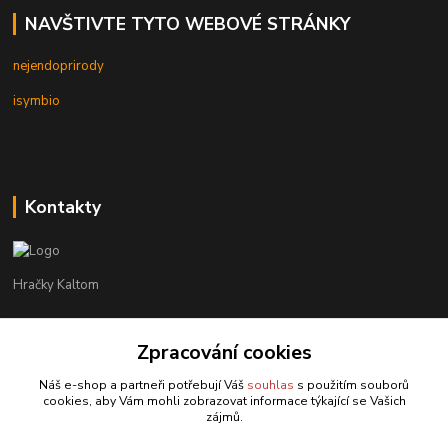
NAVŠTIVTE TYTO WEBOVÉ STRÁNKY
nejendoprirody
isymbio
Kontakty
Hračky Kaltom
Hračky Kaltom
Zpracování cookies
+420 777 538 008
(Po-Pá, 9 - 18 hod.)
Náš e-shop a partneři potřebují Váš
souhlas
s použitím souborů
cookies, aby Vám mohli zobrazovat informace týkající se Vašich
hrackykaltom@gmail.com
zájmů.