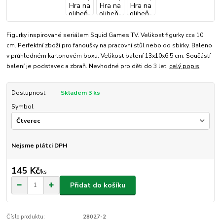
Figurky inspirované seriálem Squid Games TV. Velikost figurky cca 10
cm. Perfektní zboží pro fanoušky na pracovní stůl nebo do sbírky. Baleno
v průhledném kartonovém boxu. Velikost balení 13x10x6,5 cm. Součástí
balení je podstavec a zbraň. Nevhodné pro děti do 3 let.
celý popis
Dostupnost
Skladem 3 ks
Symbol
Nejsme plátci DPH
145 Kč
/
ks
Přidat do košíku
Číslo produktu:
28027-2