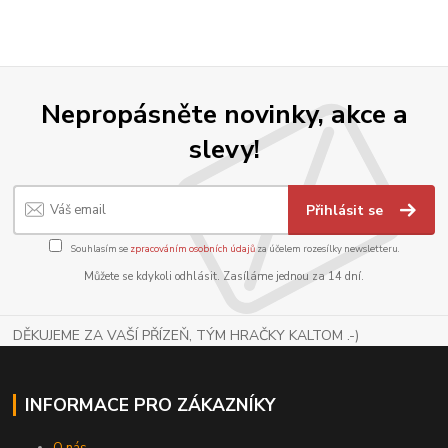
Nepropásněte novinky, akce a
slevy!
Přihlásit se
Souhlasím se
zpracováním osobních údajů
za účelem rozesílky newsletteru.
Můžete se kdykoli odhlásit. Zasíláme jednou za 14 dní.
DĚKUJEME ZA VAŠÍ PŘÍZEŇ, TÝM HRAČKY KALTOM .-)
INFORMACE PRO ZÁKAZNÍKY
O nás